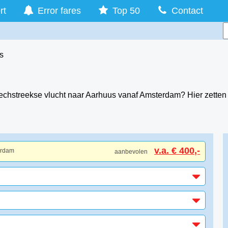
rt
Error fares
Top 50
Contact
s
hstreekse vlucht naar Aarhuus vanaf Amsterdam? Hier zetten 
v.a. € 400,-
erdam
aanbevolen