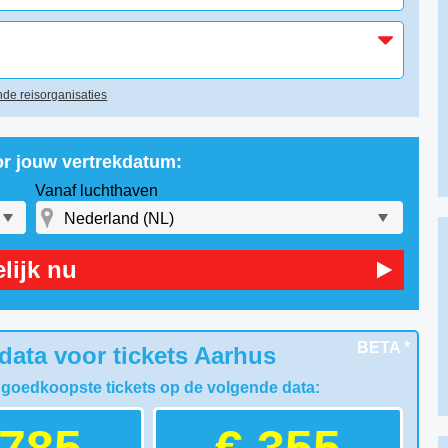
de reisorganisaties
or jouw vertrekdatum:
Vanaf luchthaven
lijk nu
BETA *
data voor tickets Aarhus
 goedkoopste tickets op de volgende data: