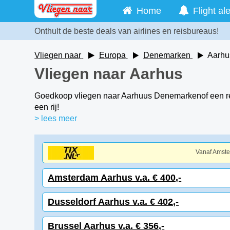
Home
Flight ale
Onthult de beste deals van airlines en reisbureaus!
Vliegen naar
Europa
Denemarken
Aarhu
Vliegen naar Aarhus
Goedkoop vliegen naar Aarhuus Denemarkenof een rec
een rij!
> lees meer
Vanaf Amst
Amsterdam Aarhus v.a. € 400,-
Dusseldorf Aarhus v.a. € 402,-
Brussel Aarhus v.a. € 356,-