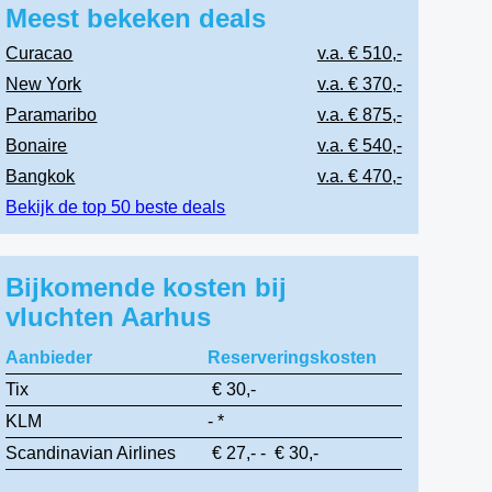
Meest bekeken deals
Curacao
v.a. € 510,-
New York
v.a. € 370,-
Paramaribo
v.a. € 875,-
Bonaire
v.a. € 540,-
Bangkok
v.a. € 470,-
Bekijk de top 50 beste deals
Bijkomende kosten bij
vluchten Aarhus
Aanbieder
Reserveringskosten
Tix
€ 30,-
KLM
- *
Scandinavian Airlines
€ 27,- - € 30,-