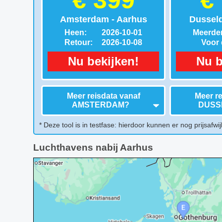
€ 399
€
Amsterdam - Aarhus
Dusseld
Heen:
2026-10-01
Meerder
Retour:
2026-10-08
Voor d
Nu bekijken!
Nu b
Meer reisdata vanaf
Meer re
AMSTERDAM
?
DUSS
* Deze tool is in testfase: hierdoor kunnen er nog prijsafwij
Luchthavens nabij Aarhus