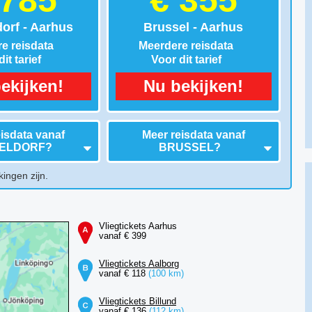
 785
€ 355
orf - Aarhus
Brussel - Aarhus
e reisdata
Meerdere reisdata
it tarief
Voor dit tarief
ekijken!
Nu bekijken!
isdata vanaf
Meer reisdata vanaf
ELDORF
?
BRUSSEL
?
kingen zijn.
Vliegtickets Aarhus
vanaf € 399
Vliegtickets Aalborg
vanaf € 118
(100 km)
Vliegtickets Billund
vanaf € 136
(112 km)