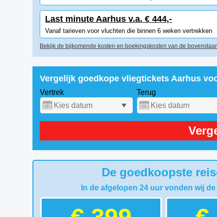
Last minute Aarhus v.a. € 444,-
Vanaf tarieven voor vluchten die binnen 6 weken vertrekken
Bekijk de bijkomende kosten en boekingskosten van de bovenstaan
Vergelijk goedkope vliegtickets Aarhus vo
Vertrek
Terug
Verge
De goedkoopste reis
In de afgelopen 24 uur vonden wij de