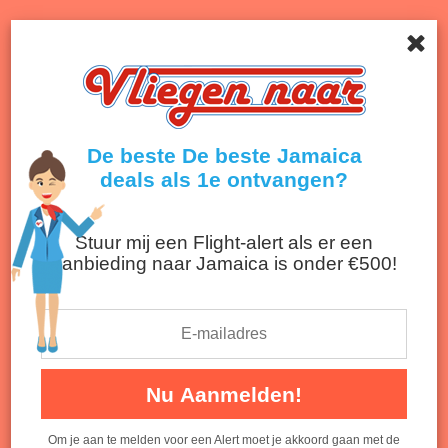
Menu
Onthult de beste deals van airlines en reisbureaus!
Terug naar nieuwsoverzicht
De beste De beste Jamaica
deals als 1e ontvangen?
Stuur mij een Flight-alert als er een
aanbieding naar Jamaica is onder €500!
Vliegvelden Jamaica: 2 airports om uit
Nu Aanmelden!
te kiezen
Naar welke bestemming in Jamaica kan je het
Om je aan te melden voor een Alert moet je akkoord gaan met de