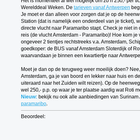
Het is momenteel al wel mogelijk om zo’n 250,- per ti
Werelddeal Weken. De
tarieven vanaf Antwerpen
begi
Je moet er dan alleen voor zorgen dat je op de heenw
Station (dat is namelijk een onderdeel van je ticket),
directe vlucht naar Paramaribo stapt. Check je niet in
reis (de vlucht Amsterdam - Paramaribo)! Hoe kom je
ongeveer 2 tientjes rechtstreeks v.a. Amsterdam, Sch
goedkoper: de BUS vanaf Amsterdam Sloterdijk of Rot
waarvandaan je binnen een kwartiertje naar Antwerpen 
Moet je dan op de terugweg weer moeilijk doen? Nee, 
Amsterdam, ga je van boord en lekker naar huis en de tr
uiteraard naar het Zuiden wilt reizen). Op de heenweg
wel 250,- p.p. op waar je ter plaatse aardig wat Roti 
Nieuw:
bekijk nu ook alle aanbiedingen van Surinam 
paramaribo
.
Beoordeel: