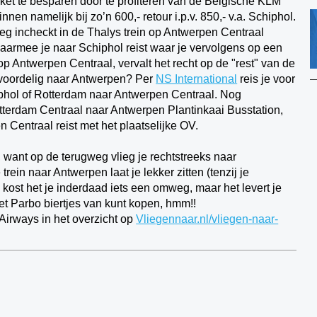
cket te besparen door te profiteren van de Belgische KLM
nnen namelijk bij zo’n 600,- retour i.p.v. 850,- v.a. Schiphol.
eg incheckt in de Thalys trein op Antwerpen Centraal
 waarmee je naar Schiphol reist waar je vervolgens op een
 op Antwerpen Centraal, vervalt het recht op de "rest" van de
 voordelig naar Antwerpen? Per
NS International
reis je voor
iphol of Rotterdam naar Antwerpen Centraal. Nog
terdam Centraal naar Antwerpen Plantinkaai Busstation,
Centraal reist met het plaatselijke OV.
want op de terugweg vlieg je rechtstreeks naar
ein naar Antwerpen laat je lekker zitten (tenzij je
 kost het je inderdaad iets een omweg, maar het levert je
met Parbo biertjes van kunt kopen, hmm!!
Airways in het overzicht op
Vliegennaar.nl/vliegen-naar-