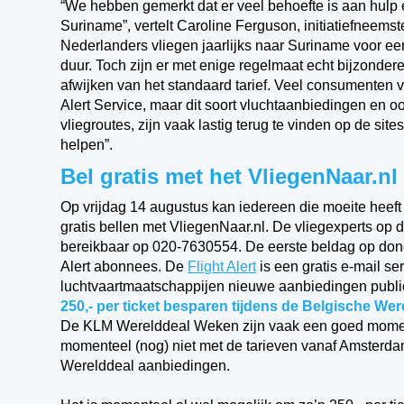
“We hebben gemerkt dat er veel behoefte is aan hulp e
Suriname”, vertelt Caroline Ferguson, initiatiefneemst
Nederlanders vliegen jaarlijks naar Suriname voor een 
duur. Toch zijn er met enige regelmaat echt bijzonde
afwijken van het standaard tarief. Veel consumenten v
Alert Service, maar dit soort vluchtaanbiedingen en o
vliegroutes, zijn vaak lastig terug te vinden op de sit
helpen”.
Bel gratis met het VliegenNaar.n
Op vrijdag 14 augustus kan iedereen die moeite heeft
gratis bellen met VliegenNaar.nl. De vliegexperts op d
bereikbaar op 020-7630554. De eerste beldag op dond
Alert abonnees. De
Flight Alert
is een gratis e-mail se
luchtvaartmaatschappijen nieuwe aanbiedingen publi
250,- per ticket besparen tijdens de Belgische We
De KLM Werelddeal Weken zijn vaak een goed moment
momenteel (nog) niet met de tarieven vanaf Amsterdam
Werelddeal aanbiedingen.