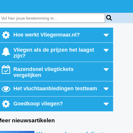
Hoe werkt Vliegennaar.nl?
Vliegen als de prijzen het laagst
zijn?
Razendsnel vliegtickets
vergelijken
Het vluchtaanbiedingen testteam
Goedkoop vliegen?
Meer nieuwsartikelen