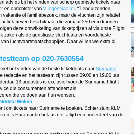
n advies bij het vinden van scherp geprijsde tickets naar
er en oprichtster van
VliegenNaar.nl
. “Tienduizenden
vakantie of familiebezoek, maar de vluchten zijn relatief
re actietarieven beschikbaar die zomaar 250 euro kunnen
olgen deze ontwikkeling van ticketprijzen al via onze Flight
ok zaken als de gunstigste vluchtdata en voordeligste
es van luchtvaartmaatschappijen. Daar willen we extra bij
l testteam op 020-7630554
 met het vinden van de beste ticketdeals naar
Suriname
e redactie en het testteam zijn tussen 09.00 en 19.00 uur
erdag 13 augustus is exclusief voor de Suriname Flight
rvice die consumenten attendeert als
ceren die voldoen aan hun wensen.
relddeal Weken
 om tickets naar Suriname te boeken. Echter stunt KLM
 en is Paramaribo helaas niet altijd een onderdeel van de