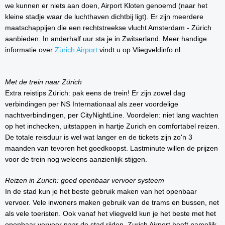
we kunnen er niets aan doen, Airport Kloten genoemd (naar het
kleine stadje waar de luchthaven dichtbij ligt). Er zijn meerdere
maatschappijen die een rechtstreekse vlucht Amsterdam - Zürich
aanbieden. In anderhalf uur sta je in Zwitserland. Meer handige
informatie over
Zürich Airport
vindt u op Vliegveldinfo.nl.
Met de trein naar Zürich
Extra reistips Zürich: pak eens de trein! Er zijn zowel dag
verbindingen per NS Internationaal als zeer voordelige
nachtverbindingen, per CityNightLine. Voordelen: niet lang wachten
op het inchecken, uitstappen in hartje Zurich en comfortabel reizen.
De totale reisduur is wel wat langer en de tickets zijn zo'n 3
maanden van tevoren het goedkoopst. Lastminute willen de prijzen
voor de trein nog weleens aanzienlijk stijgen.
Reizen in Zurich: goed openbaar vervoer systeem
In de stad kun je het beste gebruik maken van het openbaar
vervoer. Vele inwoners maken gebruik van de trams en bussen, net
als vele toeristen. Ook vanaf het vliegveld kun je het beste met het
openbaar vervoer naar de stad rijden. Zurich Airport heeft namelijk