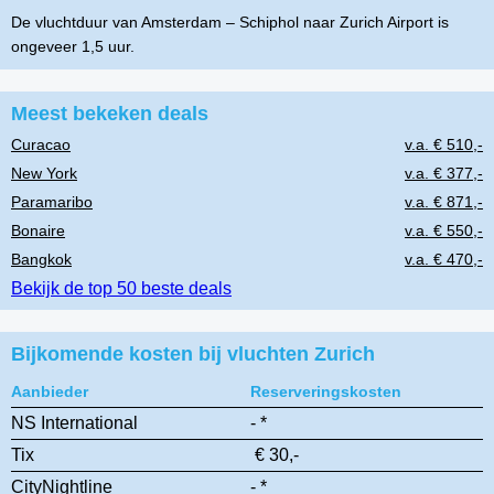
De vluchtduur van Amsterdam – Schiphol naar Zurich Airport is
ongeveer 1,5 uur.
Meest bekeken deals
Curacao
v.a. € 510,-
New York
v.a. € 377,-
Paramaribo
v.a. € 871,-
Bonaire
v.a. € 550,-
Bangkok
v.a. € 470,-
Bekijk de top 50 beste deals
Bijkomende kosten bij vluchten Zurich
Aanbieder
Reserveringskosten
NS International
- *
Tix
€ 30,-
CityNightline
- *