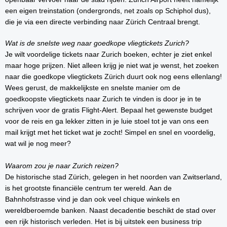
een eigen treinstation (ondergronds, net zoals op Schiphol dus),
die je via een directe verbinding naar Zürich Centraal brengt.
Wat is de snelste weg naar goedkope vliegtickets Zurich?
Je wilt voordelige tickets naar Zurich boeken, echter je ziet enkel
maar hoge prijzen. Niet alleen krijg je niet wat je wenst, het zoeken
naar die goedkope vliegtickets Zürich duurt ook nog eens ellenlang!
Wees gerust, de makkelijkste en snelste manier om de
goedkoopste vliegtickets naar Zurich te vinden is door je in te
schrijven voor de gratis Flight-Alert. Bepaal het gewenste budget
voor de reis en ga lekker zitten in je luie stoel tot je van ons een
mail krijgt met het ticket wat je zocht! Simpel en snel en voordelig,
wat wil je nog meer?
Waarom zou je naar Zurich reizen?
De historische stad Zürich, gelegen in het noorden van Zwitserland,
is het grootste financiële centrum ter wereld. Aan de
Bahnhofstrasse vind je dan ook veel chique winkels en
wereldberoemde banken. Naast decadentie beschikt de stad over
een rijk historisch verleden. Het is bij uitstek een business trip