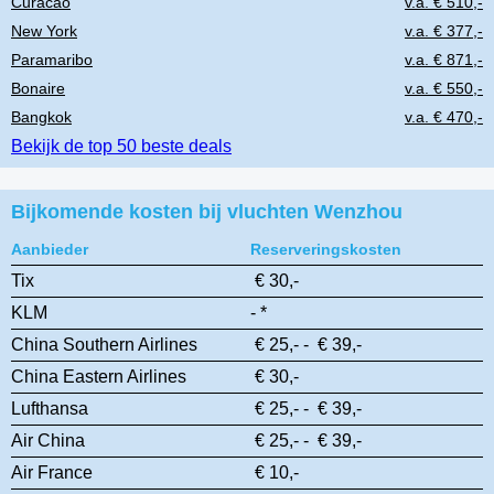
Curacao
v.a. € 510,-
New York
v.a. € 377,-
Paramaribo
v.a. € 871,-
Bonaire
v.a. € 550,-
Bangkok
v.a. € 470,-
Bekijk de top 50 beste deals
Bijkomende kosten bij vluchten Wenzhou
Aanbieder
Reserveringskosten
Tix
€ 30,-
KLM
- *
China Southern Airlines
€ 25,- - € 39,-
China Eastern Airlines
€ 30,-
Lufthansa
€ 25,- - € 39,-
Air China
€ 25,- - € 39,-
Air France
€ 10,-