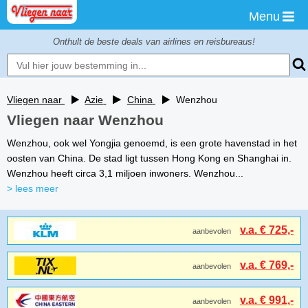
Menu
Onthult de beste deals van airlines en reisbureaus!
Vliegen naar
Azie
China
Wenzhou
Vliegen naar Wenzhou
Wenzhou, ook wel Yongjia genoemd, is een grote havenstad in het
oosten van China. De stad ligt tussen Hong Kong en Shanghai in.
Wenzhou heeft circa 3,1 miljoen inwoners. Wenzhou...
> lees meer
v.a. € 725,-
aanbevolen
v.a. € 769,-
aanbevolen
v.a. € 991,-
aanbevolen