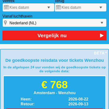
Vertrek
Terug
Vanaf luchthaven
Vergelijk nu
BETA *
De goedkoopste reisdata voor tickets Wenzhou
In de afgelopen 24 uur vonden wij de goedkoopste tickets op
de volgende data:
€ 768
Amsterdam - Wenzhou
Heen:
2026-08-22
Retour:
2026-09-13