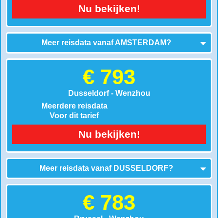
Nu bekijken!
Meer reisdata vanaf
AMSTERDAM
?
€ 793
Dusseldorf - Wenzhou
Meerdere reisdata
Voor dit tarief
Nu bekijken!
Meer reisdata vanaf
DUSSELDORF
?
€ 783