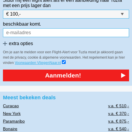
Stuur mij een flight alert als er een aanbieding naar Tuzla
met een prijs lager dan
beschikbaar komt.
extra opties
Om je aan te melden voor een Flight-Alert voor Tuzla moet je akkoord gaan
met de privacy, cookie & algemene voorwaarden. Het regelement kan je hier
vinden
Voorwaarden VliegenNaar.nl
Aanmelden!
Meest bekeken deals
Curacao
v.a. € 510,-
New York
v.a. € 370,-
Paramaribo
v.a. € 875,-
Bonaire
v.a. € 540,-