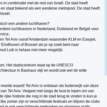
 in combinatie met de rest van Israël. De stad heeft
en staat bekend als een westerse metropool. De stad heeft
Israël.
 toch een andere luchthaven?
meerdere luchthavens in Nederland, Duitsland en België voor
ervice.
ten Tel Aviv vanaf Amsterdam waaronder KLM en Easyjet,
f Eindhoven of Brussel als je op zoek bent naar
nuit Luik is helaas niet meer mogelijk.
ntrum. Het stadscentrum staat op de UNESCO
chitectuur in Bauhaus stijl en wordt ook wel de witte
moeite waard! Tel Aviv is ontstaan als buitenwijk van deze
 van Tel Aviv. Vergeet niet langs de kust te lopen om van
e rijke historie die nog in de stad terug te vinden is kun je
ke zomer zijn er verschillende festivals en blijven de clubs
vind je ook verschillende pretparken en shopping malls.