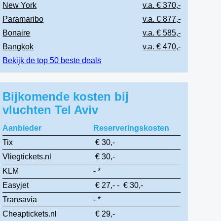
New York
v.a. € 370,-
Paramaribo
v.a. € 877,-
Bonaire
v.a. € 585,-
Bangkok
v.a. € 470,-
Bekijk de top 50 beste deals
Bijkomende kosten bij
vluchten Tel Aviv
Aanbieder
Reserveringskosten
Tix
€ 30,-
Vliegtickets.nl
€ 30,-
KLM
- *
Easyjet
€ 27,- - € 30,-
Transavia
- *
Cheaptickets.nl
€ 29,-