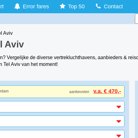
rt
Error fares
Top 50
Contact
el Aviv
l Aviv
n? Vergelijke de diverse vertrekluchthavens, aanbieders & reisd
n Tel Aviv van het moment!
v.a. € 470,-
erdam
aanbevolen