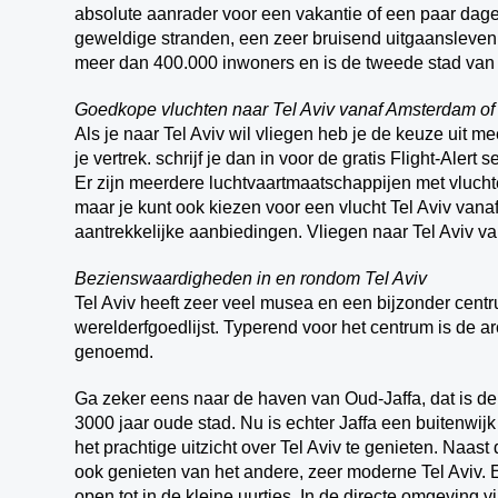
absolute aanrader voor een vakantie of een paar dagen
geweldige stranden, een zeer bruisend uitgaansleven 
meer dan 400.000 inwoners en is de tweede stad van 
Goedkope vluchten naar Tel Aviv vanaf Amsterdam of
Als je naar Tel Aviv wil vliegen heb je de keuze uit 
je vertrek. schrijf je dan in voor de gratis Flight-Alert s
Er zijn meerdere luchtvaartmaatschappijen met vluch
maar je kunt ook kiezen voor een vlucht Tel Aviv vana
aantrekkelijke aanbiedingen. Vliegen naar Tel Aviv va
Bezienswaardigheden in en rondom Tel Aviv
Tel Aviv heeft zeer veel musea en een bijzonder ce
werelderfgoedlijst. Typerend voor het centrum is de ar
genoemd.
Ga zeker eens naar de haven van Oud-Jaffa, dat is de 
3000 jaar oude stad. Nu is echter Jaffa een buitenwijk
het prachtige uitzicht over Tel Aviv te genieten. Naast d
ook genieten van het andere, zeer moderne Tel Aviv. El
open tot in de kleine uurtjes. In de directe omgeving 