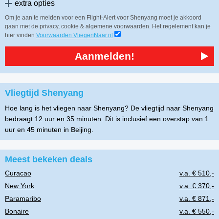
extra opties
Om je aan te melden voor een Flight-Alert voor Shenyang moet je akkoord
gaan met de privacy, cookie & algemene voorwaarden. Het regelement kan je
hier vinden
Voorwaarden VliegenNaar.nl
Aanmelden!
Vliegtijd Shenyang
Hoe lang is het vliegen naar Shenyang? De vliegtijd naar Shenyang
bedraagt 12 uur en 35 minuten. Dit is inclusief een overstap van 1
uur en 45 minuten in Beijing.
Meest bekeken deals
Curacao
v.a. € 510,-
New York
v.a. € 370,-
Paramaribo
v.a. € 871,-
Bonaire
v.a. € 550,-