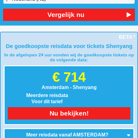
Vergelijk nu
BETA *
De goedkoopste reisdata voor tickets Shenyang
In de afgelopen 24 uur vonden wij de goedkoopste tickets op
de volgende data:
€ 714
Amsterdam - Shenyang
Meerdere reisdata
Voor dit tarief
Nu bekijken!
Meer reisdata vanaf
AMSTERDAM
?