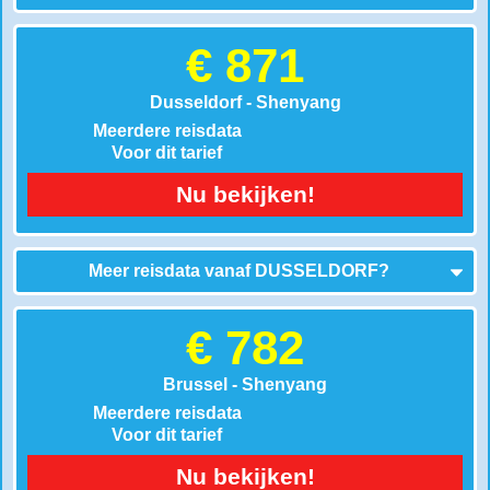
€ 871
Dusseldorf - Shenyang
Meerdere reisdata
Voor dit tarief
Nu bekijken!
Meer reisdata vanaf
DUSSELDORF
?
€ 782
Brussel - Shenyang
Meerdere reisdata
Voor dit tarief
Nu bekijken!