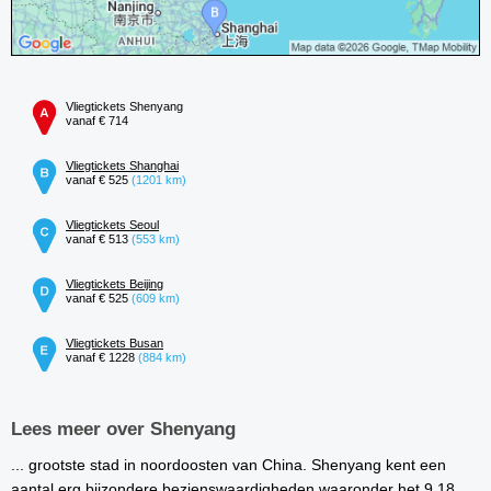
Vliegtickets Shenyang
vanaf € 714
Vliegtickets Shanghai
vanaf € 525
(1201 km)
Vliegtickets Seoul
vanaf € 513
(553 km)
Vliegtickets Beijing
vanaf € 525
(609 km)
Vliegtickets Busan
vanaf € 1228
(884 km)
Lees meer over Shenyang
... grootste stad in noordoosten van China. Shenyang kent een
aantal erg bijzondere bezienswaardigheden waaronder het 9.18