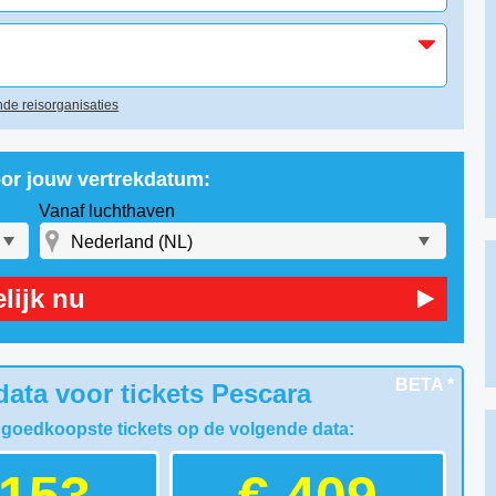
de reisorganisaties
oor jouw vertrekdatum:
Vanaf luchthaven
lijk nu
BETA *
ata voor tickets Pescara
 goedkoopste tickets op de volgende data: