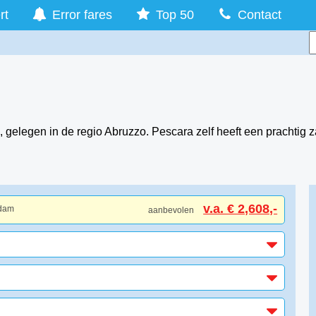
rt
Error fares
Top 50
Contact
, gelegen in de regio Abruzzo. Pescara zelf heeft een prachtig
v.a. € 2,608,-
rdam
aanbevolen