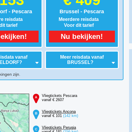
 153
€ 409
orf - Pescara
Brussel - Pescara
e reisdata
Meerdere reisdata
it tarief
Voor dit tarief
ekijken!
Nu bekijken!
isdata vanaf
Meer reisdata vanaf
ELDORF
?
BRUSSEL
?
kingen zijn.
Vliegtickets Pescara
vanaf € 2607
Vliegtickets Ancona
vanaf € 101
(142 km)
Vliegtickets Perugia
vanaf € 181
(156 km)