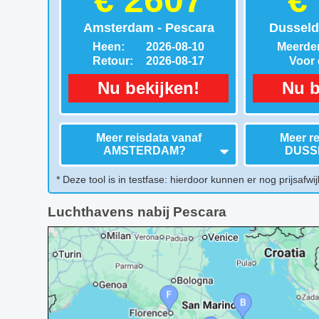
€ 2607
€
Amsterdam - Pescara
Dusseld
Heen:
2026-08-10
Meerder
Retour:
2026-08-17
Voor d
Nu bekijken!
Nu b
Meer reisdata vanaf
Meer re
AMSTERDAM
?
DUSS
* Deze tool is in testfase: hierdoor kunnen er nog prijsafwij
Luchthavens nabij Pescara