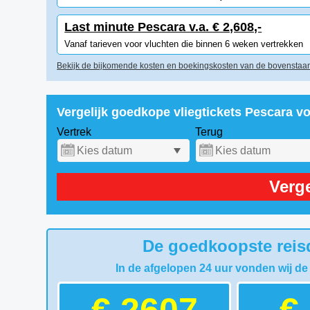
Last minute Pescara v.a. € 2,608,-
Vanaf tarieven voor vluchten die binnen 6 weken vertrekken
Bekijk de bijkomende kosten en boekingskosten van de bovenstaan
Vergelijk goedkope vliegtickets Pescara v
Vertrek
Terug
Verge
De goedkoopste reisd
In de afgelopen 24 uur vonden wij de