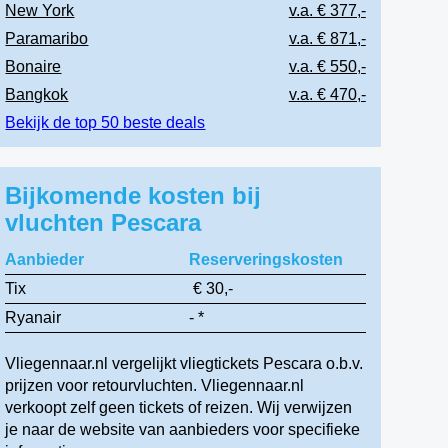
New York
v.a. € 377,-
Paramaribo
v.a. € 871,-
Bonaire
v.a. € 550,-
Bangkok
v.a. € 470,-
Bekijk de top 50 beste deals
Bijkomende kosten bij
vluchten Pescara
Aanbieder
Reserveringskosten
Tix
€ 30,-
Ryanair
- *
Vliegennaar.nl vergelijkt vliegtickets Pescara o.b.v.
prijzen voor retourvluchten. Vliegennaar.nl
verkoopt zelf geen tickets of reizen. Wij verwijzen
je naar de website van aanbieders voor specifieke