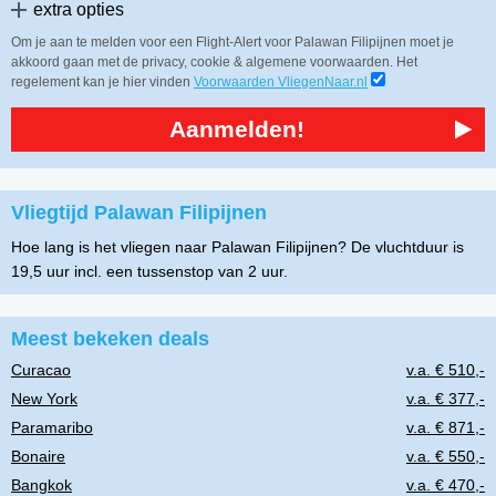
extra opties
Om je aan te melden voor een Flight-Alert voor Palawan Filipijnen moet je
akkoord gaan met de privacy, cookie & algemene voorwaarden. Het
regelement kan je hier vinden
Voorwaarden VliegenNaar.nl
Aanmelden!
Vliegtijd Palawan Filipijnen
Hoe lang is het vliegen naar Palawan Filipijnen? De vluchtduur is
19,5 uur incl. een tussenstop van 2 uur.
Meest bekeken deals
Curacao
v.a. € 510,-
New York
v.a. € 377,-
Paramaribo
v.a. € 871,-
Bonaire
v.a. € 550,-
Bangkok
v.a. € 470,-