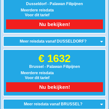
Dusseldorf - Palawan Filipijnen
Meerdere reisdata
Voor dit tarief
Nu bekijken!
Meer reisdata vanaf
DUSSELDORF
?
€ 1632
Brussel - Palawan Filipijnen
Meerdere reisdata
Voor dit tarief
Nu bekijken!
Meer reisdata vanaf
BRUSSEL
?