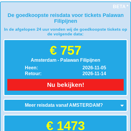
BETA *
De goedkoopste reisdata voor tickets Palawan
Filipijnen
In de afgelopen 24 uur vonden wij de goedkoopste tickets op
de volgende data:
€ 757
Amsterdam - Palawan Filipijnen
Heen:
2026-11-05
Retour:
2026-11-14
Nu bekijken!
Meer reisdata vanaf
AMSTERDAM
?
€ 1473