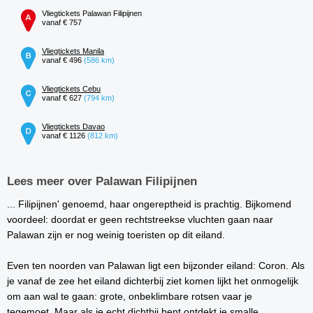
Vliegtickets Palawan Filipijnen
vanaf € 757
Vliegtickets Manila
vanaf € 496
(586 km)
Vliegtickets Cebu
vanaf € 627
(794 km)
Vliegtickets Davao
vanaf € 1126
(812 km)
Lees meer over Palawan Filipijnen
... Filipijnen' genoemd, haar ongereptheid is prachtig. Bijkomend
voordeel: doordat er geen rechtstreekse vluchten gaan naar
Palawan zijn er nog weinig toeristen op dit eiland.
Even ten noorden van Palawan ligt een bijzonder eiland: Coron. Als
je vanaf de zee het eiland dichterbij ziet komen lijkt het onmogelijk
om aan wal te gaan: grote, onbeklimbare rotsen vaar je
tegemoet. Maar als je echt dichtbij bent ontdekt je smalle