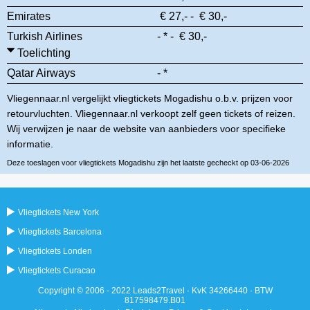
Emirates
€ 27,- - € 30,-
Turkish Airlines
- * - € 30,-
Toelichting
Qatar Airways
- *
Vliegennaar.nl vergelijkt vliegtickets Mogadishu o.b.v. prijzen voor
retourvluchten. Vliegennaar.nl verkoopt zelf geen tickets of reizen.
Wij verwijzen je naar de website van aanbieders voor specifieke
informatie.
Deze toeslagen voor vliegtickets Mogadishu zijn het laatste gecheckt op 03-06-2026
Vliegtickets New York
Vliegtickets Barcelona
Vliegtickets Londen
Vliegtickets Curacao
Copyright © 2006 - 2022 Leads2Travel · KvK 34266440 · BTW
817598479.B01