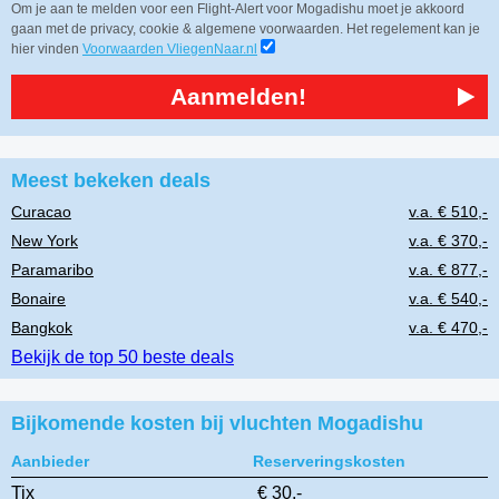
Om je aan te melden voor een Flight-Alert voor Mogadishu moet je akkoord
gaan met de privacy, cookie & algemene voorwaarden. Het regelement kan je
hier vinden
Voorwaarden VliegenNaar.nl
Aanmelden!
Meest bekeken deals
Curacao
v.a. € 510,-
New York
v.a. € 370,-
Paramaribo
v.a. € 877,-
Bonaire
v.a. € 540,-
Bangkok
v.a. € 470,-
Bekijk de top 50 beste deals
Bijkomende kosten bij vluchten Mogadishu
Aanbieder
Reserveringskosten
Tix
€ 30,-