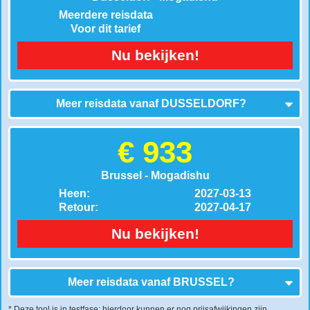
Meerdere reisdata
Voor dit tarief
Nu bekijken!
Meer reisdata vanaf
DUSSELDORF
?
€ 933
Brussel - Mogadishu
Heen:
2027-03-13
Retour:
2027-04-17
Nu bekijken!
Meer reisdata vanaf
BRUSSEL
?
* Deze tool is in testfase: hierdoor kunnen er nog prijsafwijkingen zijn.