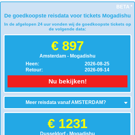
BETA *
De goedkoopste reisdata voor tickets Mogadishu
In de afgelopen 24 uur vonden wij de goedkoopste tickets op
de volgende data:
€ 897
Amsterdam - Mogadishu
Heen:
2026-08-25
Retour:
2026-09-14
Nu bekijken!
Meer reisdata vanaf
AMSTERDAM
?
€ 1231
Dusseldorf - Mogadishu