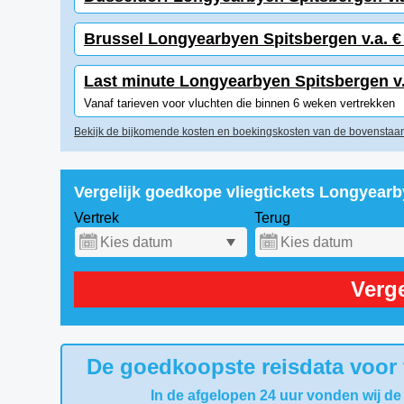
Brussel Longyearbyen Spitsbergen v.a. € 
Last minute Longyearbyen Spitsbergen v.a
Vanaf tarieven voor vluchten die binnen 6 weken vertrekken
Bekijk de bijkomende kosten en boekingskosten van de bovenstaan
Vergelijk goedkope vliegtickets Longyear
Vertrek
Terug
Verge
De goedkoopste reisdata voor
In de afgelopen 24 uur vonden wij de