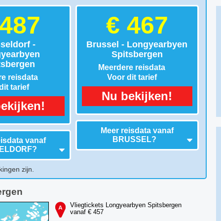
 487
€ 467
seldorf -
Brussel - Longyearbyen
yearbyen
Spitsbergen
tsbergen
Meerdere reisdata
e reisdata
Voor dit tarief
it tarief
Nu bekijken!
ekijken!
Meer reisdata vanaf
BRUSSEL
?
isdata vanaf
ELDORF
?
kingen zijn.
ergen
Vliegtickets Longyearbyen Spitsbergen
vanaf € 457