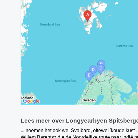
Lees meer over Longyearbyen Spitsberg
... noemen het ook wel Svalbard, oftewel 'koude kust
Willem Barentsz die de Noordelijke route naar Indië 