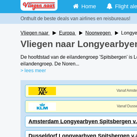
Home
Flight ale
Onthult de beste deals van airlines en reisbureaus!
Vliegen naar
Europa
Noorwegen
Longye
Vliegen naar Longyearbye
De hoofdstad van de eilandengroep 'Spitsbergen' is 
eilandengroep. De Noren...
> lees meer
Vanaf Amst
Vanaf Dusse
Amsterdam Longyearbyen Spitsbergen v.a
Dusseldorf Longyearbyen Spitsbergen v.a