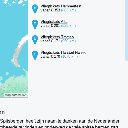
Vliegtickets Hammerfest
vanaf € 353
(863 km)
Vliegtickets Alta
vanaf € 201
(939 km)
Vliegtickets Tromso
vanaf € 171
(950 km)
Vliegtickets Harstad Narvik
vanaf € 170
(1078 km)
en
'. Spitsbergen heeft zijn naam te danken aan de Nederlander
probeerde te vinden en onderweg de vele spitse bergen zag.