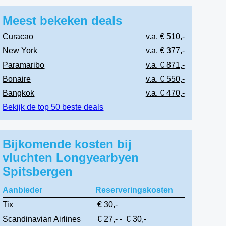
Meest bekeken deals
Curacao
v.a. € 510,-
New York
v.a. € 377,-
Paramaribo
v.a. € 871,-
Bonaire
v.a. € 550,-
Bangkok
v.a. € 470,-
Bekijk de top 50 beste deals
Bijkomende kosten bij
vluchten Longyearbyen
Spitsbergen
Aanbieder
Reserveringskosten
Tix
€ 30,-
Scandinavian Airlines
€ 27,- - € 30,-