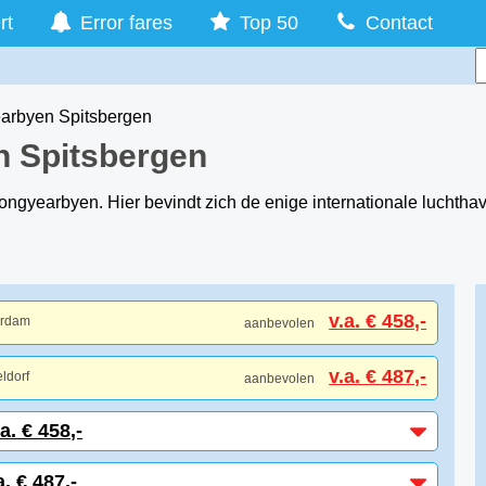
rt
Error fares
Top 50
Contact
arbyen Spitsbergen
n Spitsbergen
Longyearbyen. Hier bevindt zich de enige internationale lucht
v.a. € 458,-
erdam
aanbevolen
v.a. € 487,-
ldorf
aanbevolen
. € 458,-
. € 487,-