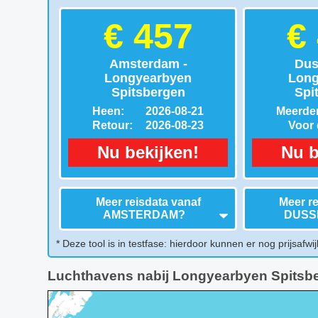
€ 457
€
Amsterdam -
Dus
Longyearbyen
Long
Spitsbergen
Spi
Heen:
2026-08-21
Meerder
Retour:
2026-08-23
Voor d
Nu bekijken!
Nu b
Meer reisdata vanaf
Meer re
AMSTERDAM
?
DUSS
* Deze tool is in testfase: hierdoor kunnen er nog prijsafwij
Luchthavens nabij Longyearbyen Spitsb