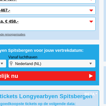
467,-
. € 458,-
de reisorganisaties
byen Spitsbergen voor jouw vertrekdatum:
Vanaf luchthaven
lijk nu
BETA *
 tickets Longyearbyen Spitsbergen
 goedkoopste tickets op de volgende data: