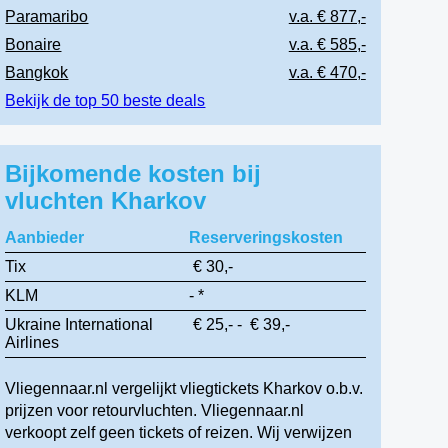
Paramaribo
v.a. € 877,-
Bonaire
v.a. € 585,-
Bangkok
v.a. € 470,-
Bekijk de top 50 beste deals
Bijkomende kosten bij
vluchten Kharkov
Aanbieder
Reserveringskosten
Tix
€ 30,-
KLM
- *
Ukraine International
€ 25,- - € 39,-
Airlines
Vliegennaar.nl vergelijkt vliegtickets Kharkov o.b.v.
prijzen voor retourvluchten. Vliegennaar.nl
verkoopt zelf geen tickets of reizen. Wij verwijzen