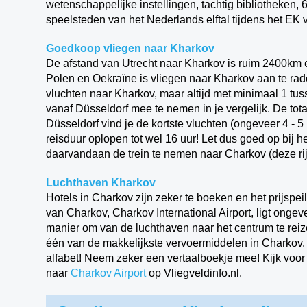
wetenschappelijke instellingen, tachtig bibliotheken,
speelsteden van het Nederlands elftal tijdens het EK 
Goedkoop vliegen naar Kharkov
De afstand van Utrecht naar Kharkov is ruim 2400km 
Polen en Oekraïne is vliegen naar Kharkov aan te ra
vluchten naar Kharkov, maar altijd met minimaal 1 tus
vanaf Düsseldorf mee te nemen in je vergelijk. De tota
Düsseldorf vind je de kortste vluchten (ongeveer 4 - 5
reisduur oplopen tot wel 16 uur! Let dus goed op bij 
daarvandaan de trein te nemen naar Charkov (deze rijd
Luchthaven Kharkov
Hotels in Charkov zijn zeker te boeken en het prijspei
van Charkov, Charkov International Airport, ligt ong
manier om van de luchthaven naar het centrum te reiz
één van de makkelijkste vervoermiddelen in Charkov.
alfabet! Neem zeker een vertaalboekje mee! Kijk voo
naar
Charkov Airport
op Vliegveldinfo.nl.