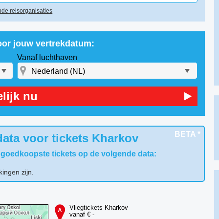
de reisorganisaties
oor jouw vertrekdatum:
Vanaf luchthaven
lijk nu
BETA *
ata voor tickets Kharkov
 goedkoopste tickets op de volgende data:
kingen zijn.
Vliegtickets Kharkov
vanaf € -