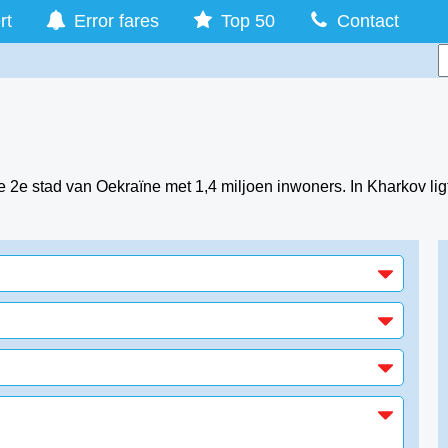
rt
Error fares
Top 50
Contact
de 2e stad van Oekraïne met 1,4 miljoen inwoners. In Kharkov li