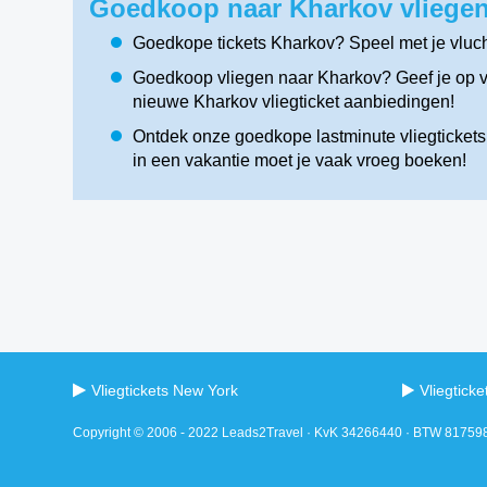
Goedkoop naar Kharkov vliegen
Goedkope tickets Kharkov? Speel met je vluc
Goedkoop vliegen naar Kharkov? Geef je op vo
nieuwe Kharkov vliegticket aanbiedingen!
Ontdek onze goedkope lastminute vliegtickets 
in een vakantie moet je vaak vroeg boeken!
Vliegtickets New York
Vliegtick
Copyright © 2006 - 2022 Leads2Travel · KvK 34266440 · BTW 8175