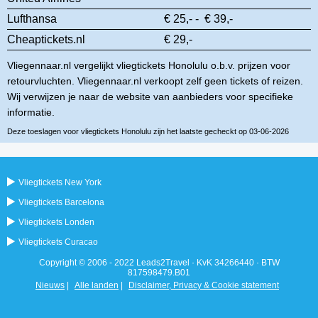
Lufthansa
€ 25,- - € 39,-
Cheaptickets.nl
€ 29,-
Vliegennaar.nl vergelijkt vliegtickets Honolulu o.b.v. prijzen voor
retourvluchten. Vliegennaar.nl verkoopt zelf geen tickets of reizen.
Wij verwijzen je naar de website van aanbieders voor specifieke
informatie.
Deze toeslagen voor vliegtickets Honolulu zijn het laatste gecheckt op 03-06-2026
Vliegtickets New York
Vliegtickets Barcelona
Vliegtickets Londen
Vliegtickets Curacao
Copyright © 2006 - 2022 Leads2Travel · KvK 34266440 · BTW
817598479.B01
Nieuws
|
Alle landen
|
Disclaimer, Privacy & Cookie statement