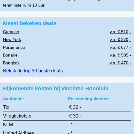
tenminste ruim 19 uur.
Meest bekeken deals
Curacao
v.a. € 510,-
New York
v.a. € 370,-
Paramaribo
v.a. € 877,-
Bonaire
v.a. € 585,-
Bangkok
v.a. € 470,-
Bekijk de top 50 beste deals
Bijkomende kosten bij vluchten Honolulu
Aanbieder
Reserveringskosten
Tix
€ 30,-
Vliegtickets.nl
€ 30,-
KLM
- *
United Airlines
- *