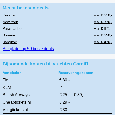
Meest bekeken deals
Curacao
v.a. € 510,-
New York
v.a. € 370,-
Paramaribo
v.a. € 871,-
Bonaire
v.a. € 550,-
Bangkok
v.a. € 470,-
Bekijk de top 50 beste deals
Bijkomende kosten bij vluchten Cardiff
Aanbieder
Reserveringskosten
Tix
€ 30,-
KLM
- *
British Airways
€ 25,- - € 39,-
Cheaptickets.nl
€ 29,-
Vliegtickets.nl
€ 30,-