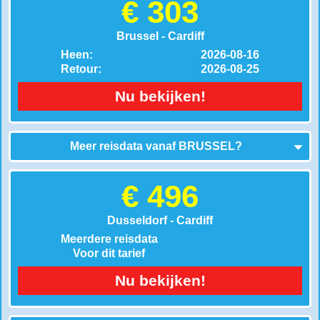
€ 303
Brussel - Cardiff
Heen:
2026-08-16
Retour:
2026-08-25
Nu bekijken!
Meer reisdata vanaf
BRUSSEL
?
€ 496
Dusseldorf - Cardiff
Meerdere reisdata
Voor dit tarief
Nu bekijken!