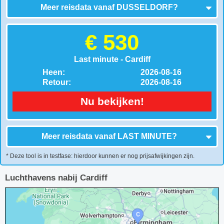
Meer reisdata vanaf
DUSSELDORF
?
€ 530
Last minute - Cardiff
Heen:
2026-08-16
Retour:
2026-08-16
Nu bekijken!
Meer reisdata vanaf
LAST MINUTE
?
* Deze tool is in testfase: hierdoor kunnen er nog prijsafwijkingen zijn.
Luchthavens nabij Cardiff