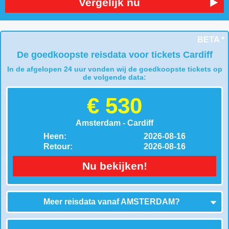
Vergelijk nu
BETA *
De goedkoopste reisdata voor tickets Cardiff
In de afgelopen 24 uur vonden wij de goedkoopste tickets op
de volgende data:
€ 530
Amsterdam - Cardiff
Heen:
2026-08-16
Retour:
2026-08-16
Nu bekijken!
Meer reisdata vanaf
AMSTERDAM
?