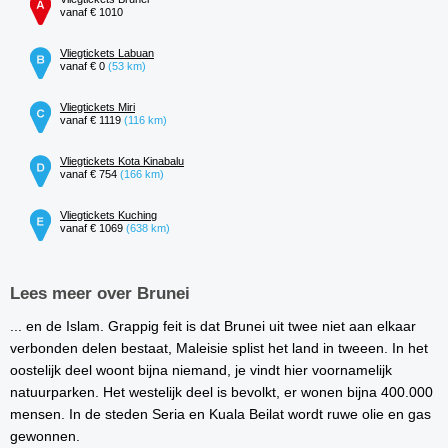
vanaf € 1010
Vliegtickets Labuan
vanaf € 0
(53 km)
Vliegtickets Miri
vanaf € 1119
(116 km)
Vliegtickets Kota Kinabalu
vanaf € 754
(166 km)
Vliegtickets Kuching
vanaf € 1069
(638 km)
Lees meer over Brunei
... en de Islam. Grappig feit is dat Brunei uit twee niet aan elkaar
verbonden delen bestaat, Maleisie splist het land in tweeen. In het
oostelijk deel woont bijna niemand, je vindt hier voornamelijk
natuurparken. Het westelijk deel is bevolkt, er wonen bijna 400.000
mensen. In de steden Seria en Kuala Beilat wordt ruwe olie en gas
gewonnen.