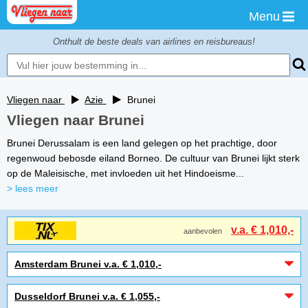
Menu
Onthult de beste deals van airlines en reisbureaus!
Vliegen naar
Azie
Brunei
Vliegen naar Brunei
Brunei Derussalam is een land gelegen op het prachtige, door
regenwoud bebosde eiland Borneo. De cultuur van Brunei lijkt sterk
op de Maleisische, met invloeden uit het Hindoeisme...
> lees meer
v.a. € 1,010,-
aanbevolen
Amsterdam Brunei v.a. € 1,010,-
Dusseldorf Brunei v.a. € 1,055,-