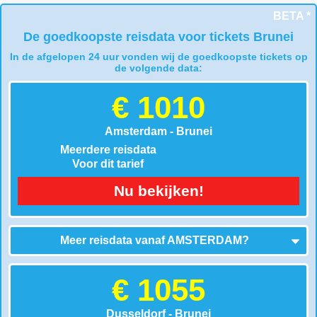
BETA *
De goedkoopste reisdata voor tickets Brunei
In de afgelopen 24 uur vonden wij de goedkoopste tickets op
de volgende data:
€ 1010
Amsterdam - Brunei
Meerdere reisdata
Voor dit tarief
Nu bekijken!
Meer reisdata vanaf
AMSTERDAM
?
€ 1055
Dusseldorf - Brunei