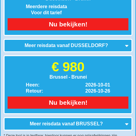
Meerdere reisdata
Voor dit tarief
Nu bekijken!
Meer reisdata vanaf
DUSSELDORF
?
€ 980
Brussel - Brunei
Heen:
2026-10-01
Retour:
2026-10-26
Nu bekijken!
Meer reisdata vanaf
BRUSSEL
?
* Deze tool is in testfase: hierdoor kunnen er nog prijsafwijkingen zijn.