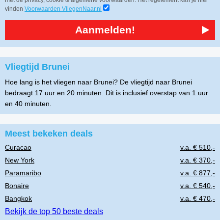
met de privacy, cookie & algemene voorwaarden. Het regelement kan je hier
vinden
Voorwaarden VliegenNaar.nl
Aanmelden!
Vliegtijd Brunei
Hoe lang is het vliegen naar Brunei? De vliegtijd naar Brunei
bedraagt 17 uur en 20 minuten. Dit is inclusief overstap van 1 uur
en 40 minuten.
Meest bekeken deals
Curacao
v.a. € 510,-
New York
v.a. € 370,-
Paramaribo
v.a. € 877,-
Bonaire
v.a. € 540,-
Bangkok
v.a. € 470,-
Bekijk de top 50 beste deals