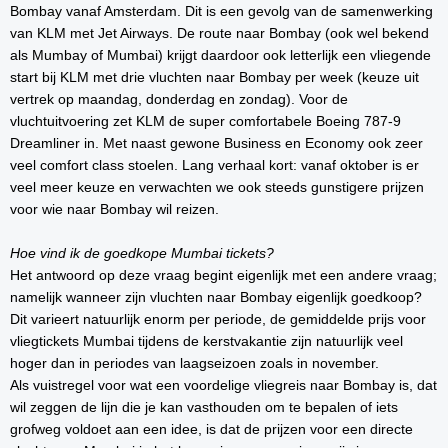
Bombay vanaf Amsterdam. Dit is een gevolg van de samenwerking
van KLM met Jet Airways. De route naar Bombay (ook wel bekend
als Mumbay of Mumbai) krijgt daardoor ook letterlijk een vliegende
start bij KLM met drie vluchten naar Bombay per week (keuze uit
vertrek op maandag, donderdag en zondag). Voor de
vluchtuitvoering zet KLM de super comfortabele Boeing 787-9
Dreamliner in. Met naast gewone Business en Economy ook zeer
veel comfort class stoelen. Lang verhaal kort: vanaf oktober is er
veel meer keuze en verwachten we ook steeds gunstigere prijzen
voor wie naar Bombay wil reizen.
Hoe vind ik de goedkope Mumbai tickets?
Het antwoord op deze vraag begint eigenlijk met een andere vraag;
namelijk wanneer zijn vluchten naar Bombay eigenlijk goedkoop?
Dit varieert natuurlijk enorm per periode, de gemiddelde prijs voor
vliegtickets Mumbai tijdens de kerstvakantie zijn natuurlijk veel
hoger dan in periodes van laagseizoen zoals in november.
Als vuistregel voor wat een voordelige vliegreis naar Bombay is, dat
wil zeggen de lijn die je kan vasthouden om te bepalen of iets
grofweg voldoet aan een idee, is dat de prijzen voor een directe