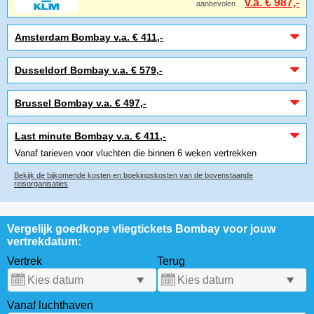
v.a. € 987,-
aanbevolen
Amsterdam Bombay v.a. € 411,-
Dusseldorf Bombay v.a. € 579,-
Brussel Bombay v.a. € 497,-
Last minute Bombay v.a. € 411,-
Vanaf tarieven voor vluchten die binnen 6 weken vertrekken
Bekijk de bijkomende kosten en boekingskosten van de bovenstaande
reisorganisaties
Vergelijk goedkope vliegtickets Bombay voor jouw
vertrekdatum:
Vertrek
Terug
Vanaf luchthaven