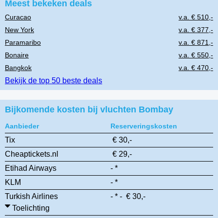
Meest bekeken deals
Curacao
v.a. € 510,-
New York
v.a. € 377,-
Paramaribo
v.a. € 871,-
Bonaire
v.a. € 550,-
Bangkok
v.a. € 470,-
Bekijk de top 50 beste deals
Bijkomende kosten bij vluchten Bombay
Aanbieder
Reserveringskosten
Tix
€ 30,-
Cheaptickets.nl
€ 29,-
Etihad Airways
- *
KLM
- *
Turkish Airlines
- * - € 30,-
Toelichting