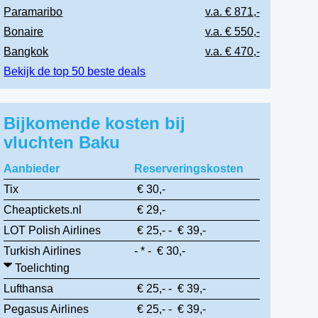
Paramaribo
v.a. € 871,-
Bonaire
v.a. € 550,-
Bangkok
v.a. € 470,-
Bekijk de top 50 beste deals
Bijkomende kosten bij
vluchten Baku
Aanbieder
Reserveringskosten
Tix
€ 30,-
Cheaptickets.nl
€ 29,-
LOT Polish Airlines
€ 25,- - € 39,-
Turkish Airlines
- * - € 30,-
Toelichting
Lufthansa
€ 25,- - € 39,-
Pegasus Airlines
€ 25,- - € 39,-