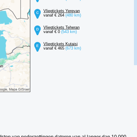
Vliegtickets Yerevan
vanaf € 264
(480 km)
Vliegtickets Teheran
vanaf € 0
(543 km)
Vliegtickets Kutaisi
vanaf € 465
(673 km)
ndsten van nederzettingen dateren van al langer dan 10.000