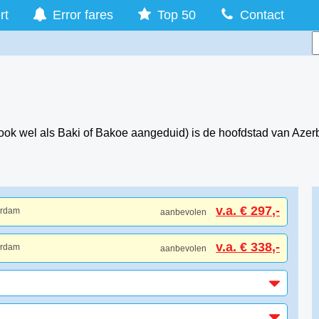
rt
Error fares
Top 50
Contact
ok wel als Baki of Bakoe aangeduid) is de hoofdstad van Azerb
v.a. € 297,-
erdam
aanbevolen
v.a. € 338,-
erdam
aanbevolen