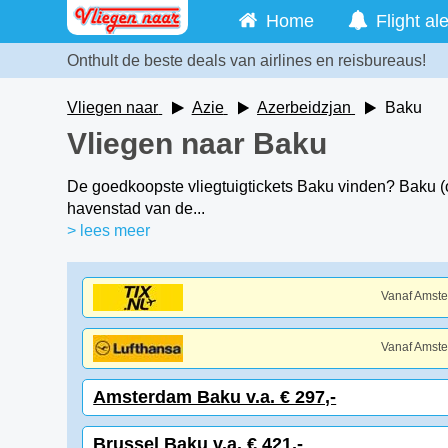
Home
Flight ale
Onthult de beste deals van airlines en reisbureaus!
Vliegen naar
Azie
Azerbeidzjan
Baku
Vliegen naar Baku
De goedkoopste vliegtuigtickets Baku vinden? Baku (o
havenstad van de...
> lees meer
Vanaf Amst
Vanaf Amst
Amsterdam Baku v.a. € 297,-
Brussel Baku v.a. € 421,-