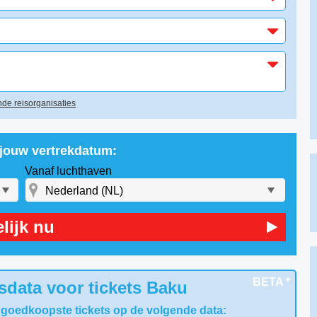
de reisorganisaties
 jouw vertrekdatum:
Vanaf luchthaven
lijk nu
BETA *
sdata voor tickets Baku
 goedkoopste tickets op de volgende data: