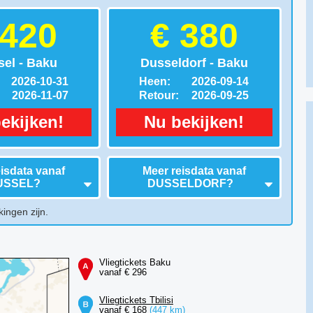
 420
€ 380
sel - Baku
Dusseldorf - Baku
2026-10-31
Heen:
2026-09-14
2026-11-07
Retour:
2026-09-25
ekijken!
Nu bekijken!
isdata vanaf
Meer reisdata vanaf
USSEL
?
DUSSELDORF
?
kingen zijn.
Vliegtickets Baku
vanaf € 296
Vliegtickets Tbilisi
vanaf € 168
(447 km)