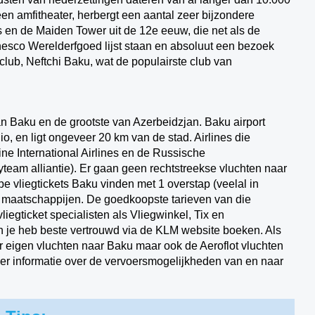
en amfitheater, herbergt een aantal zeer bijzondere
en de Maiden Tower uit de 12e eeuw, die net als de
nesco Werelderfgoed lijst staan en absoluut een bezoek
lub, Neftchi Baku, wat de populairste club van
van Baku en de grootste van Azerbeidzjan. Baku airport
, en ligt ongeveer 20 km van de stad. Airlines die
ne International Airlines en de Russische
team alliantie). Er gaan geen rechtstreekse vluchten naar
e vliegtickets Baku vinden met 1 overstap (veelal in
e maatschappijen. De goedkoopste tarieven van die
liegticket specialisten als Vliegwinkel, Tix en
kan je heb beste vertrouwd via de KLM website boeken. Als
ar eigen vluchten naar Baku maar ook de Aeroflot vluchten
meer informatie over de vervoersmogelijkheden van en naar