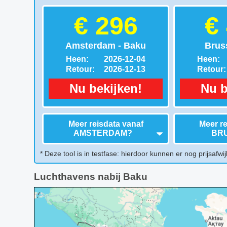
€ 296
€
Amsterdam - Baku
Brus
Heen:
2026-12-04
Heen:
Retour:
2026-12-13
Retour:
Nu bekijken!
Nu b
Meer reisdata vanaf
Meer re
AMSTERDAM
?
BR
* Deze tool is in testfase: hierdoor kunnen er nog prijsafwij
Luchthavens nabij Baku