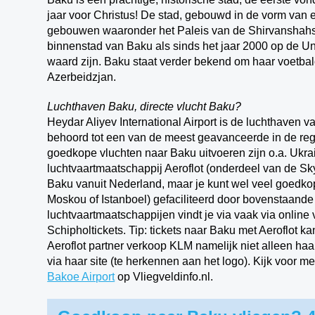
jaar voor Christus! De stad, gebouwd in de vorm van e
gebouwen waaronder het Paleis van de Shirvanshahs 
binnenstad van Baku als sinds het jaar 2000 op de U
waard zijn. Baku staat verder bekend om haar voetbalc
Azerbeidzjan.
Luchthaven Baku, directe vlucht Baku?
Heydar Aliyev International Airport is de luchthaven 
behoord tot een van de meest geavanceerde in de regio
goedkope vluchten naar Baku uitvoeren zijn o.a. Ukrai
luchtvaartmaatschappij Aeroflot (onderdeel van de Sky
Baku vanuit Nederland, maar je kunt wel veel goedkop
Moskou of Istanboel) gefaciliteerd door bovenstaand
luchtvaartmaatschappijen vindt je via vaak via online v
Schipholtickets. Tip: tickets naar Baku met Aeroflot 
Aeroflot partner verkoop KLM namelijk niet alleen ha
via haar site (te herkennen aan het logo). Kijk voor 
Bakoe Airport
op Vliegveldinfo.nl.