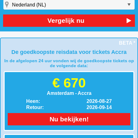
Vergelijk nu
BETA *
De goedkoopste reisdata voor tickets Accra
In de afgelopen 24 uur vonden wij de goedkoopste tickets op
de volgende data:
€ 670
Amsterdam - Accra
Heen:
2026-08-27
Retour:
2026-09-14
Nu bekijken!