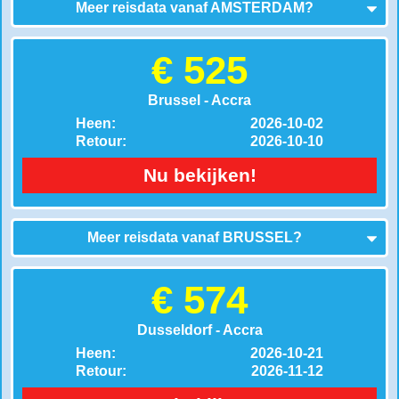
Meer reisdata vanaf
AMSTERDAM
?
€ 525
Brussel - Accra
Heen:
2026-10-02
Retour:
2026-10-10
Nu bekijken!
Meer reisdata vanaf
BRUSSEL
?
€ 574
Dusseldorf - Accra
Heen:
2026-10-21
Retour:
2026-11-12