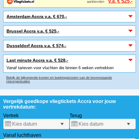
v.a. € 525,-
aanbevolen
Amsterdam Accra v.a. € 670,-
Brussel Accra v.a. € 525,-
Dusseldorf Accra v.a. € 574,-
Last minute Accra v.a. € 528,-
Vanaf tarieven voor vluchten die binnen 6 weken vertrekken
Bekijk de bijkomende kosten en boekingskosten van de bovenstaande
reisorganisaties
Vergelijk goedkope vliegtickets Accra voor jouw
vertrekdatum:
Vertrek
Terug
Vanaf luchthaven