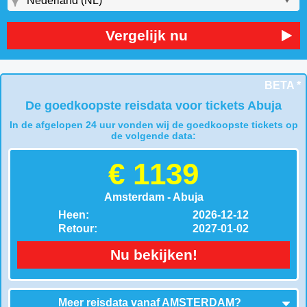
Vergelijk nu
BETA *
De goedkoopste reisdata voor tickets Abuja
In de afgelopen 24 uur vonden wij de goedkoopste tickets op
de volgende data:
€ 1139
Amsterdam - Abuja
Heen:
2026-12-12
Retour:
2027-01-02
Nu bekijken!
Meer reisdata vanaf
AMSTERDAM
?