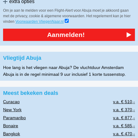
extra opties
Om je aan te melden voor een Flight-Alert voor Abuja moet je akkoord gaan
met de privacy, cookie & algemene voorwaarden. Het regelement kan je hier
vinden
Voorwaarden VliegenNaar.nl
Aanmelden!
Vliegtijd Abuja
Hoe lang is het vliegen naar Abuja? De vluchtduur Amsterdam
Abuja is in de regel minimaal 9 uur inclusief 1 korte tussenstop.
Meest bekeken deals
Curacao
v.a. € 510,-
New York
v.a. € 370,-
Paramaribo
v.a. € 877,-
Bonaire
v.a. € 585,-
Bangkok
v.a. € 470,-