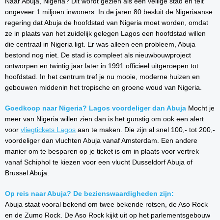
Naar Abuja, Nigeria? Dit wordt gezien als een veilige stad en telt
ongeveer 1 miljoen inwoners. In de jaren 80 besluit de Nigeriaanse
regering dat Abuja de hoofdstad van Nigeria moet worden, omdat
ze in plaats van het zuidelijk gelegen Lagos een hoofdstad willen
die centraal in Nigeria ligt. Er was alleen een probleem, Abuja
bestond nog niet. De stad is compleet als nieuwbouwproject
ontworpen en twintig jaar later in 1991 officieel uitgeroepen tot
hoofdstad. In het centrum tref je nu mooie, moderne huizen en
gebouwen middenin het tropische en groene woud van Nigeria.
Goedkoop naar Nigeria? Lagos voordeliger dan Abuja
Mocht je
meer van Nigeria willen zien dan is het gunstig om ook een alert
voor
vliegtickets Lagos
aan te maken. Die zijn al snel 100,- tot 200,-
voordeliger dan vluchten Abuja vanaf Amsterdam. Een andere
manier om te besparen op je ticket is om in plaats voor vertrek
vanaf Schiphol te kiezen voor een vlucht Dusseldorf Abuja of
Brussel Abuja.
Op reis naar Abuja? De bezienswaardigheden zijn:
Abuja staat vooral bekend om twee bekende rotsen, de Aso Rock
en de Zumo Rock. De Aso Rock kijkt uit op het parlementsgebouw