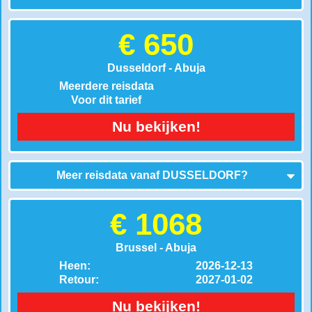
€ 650
Dusseldorf - Abuja
Meerdere reisdata
Voor dit tarief
Nu bekijken!
Meer reisdata vanaf
DUSSELDORF
?
€ 1068
Brussel - Abuja
Heen:
2026-12-13
Retour:
2027-01-02
Nu bekijken!