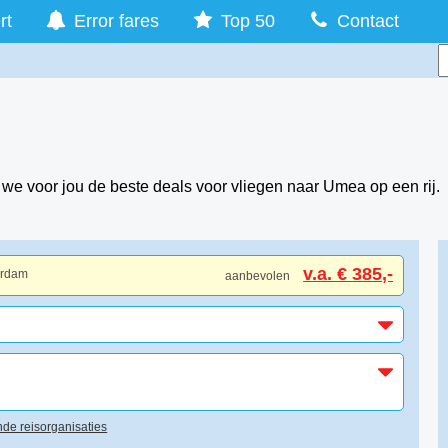
rt
Error fares
Top 50
Contact
 we voor jou de beste deals voor vliegen naar Umea op een rij.
v.a. € 385,-
erdam
aanbevolen
de reisorganisaties