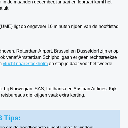
en in de maanden december, januari en februari komt het
 uit.
ME) ligt op ongeveer 10 minuten rijden van de hoofdstad
hoven, Rotterdam Airport, Brussel en Dusseldorf zijn er op
ook vanaf Amsterdam Schiphol gaan er geen rechtstreekse
en
vlucht naar Stockholm
en stap je daar voor het tweede
 bij Norwegian, SAS, Lufthansa en Austrian Airlines. Kijk
eisbureaus die krijgen vaak extra korting.
 Tips:
en om de goedkoopste vlucht Umea te vinden!