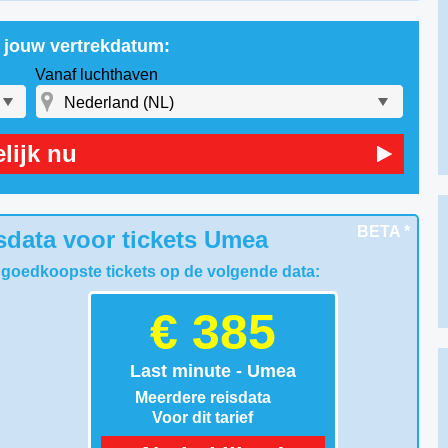
r jouw vertrekdatum:
Vanaf luchthaven
lijk nu
BETA *
sdata voor tickets Umea
 goedkoopste tickets op de volgende data:
€ 385
Last minute - Umea
Meerdere reisdata
Voor dit tarief