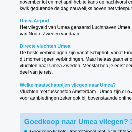
november tot en met april heb je kans op nachtvorst 
kwik gedurende de dag nauwelijks boven het vriespunt
Umea Airport
Het vliegveld van Umea genaamd Luchthaven Umea (U
van Noord Zweden vandaan.
Directe vluchten Umea
De beste verbindingen zijn vanaf Schiphol. Vanaf Eind
dit moment geen verbindingen. Maar helaas gaan er 
vluchten naar Umea Zweden. Meestal heb je eerst e
deel van je reis.
Welke maatschappijen vliegen naar Umea?
Vluchten met tussenstop Amsterdam - Umea zijn er o.a.
voor aanbiedingen zeker ook bij bovenstaande online r
Goedkoop naar Umea vliegen? 3
Goedkope tickets Umea? Speel met je vluchtdag