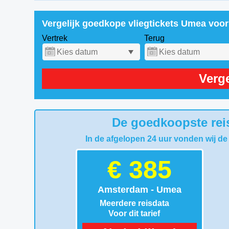
Vergelijk goedkope vliegtickets Umea voo
Vertrek
Terug
Verge
De goedkoopste rei
In de afgelopen 24 uur vonden wij de
€ 385
Amsterdam - Umea
Meerdere reisdata
Voor dit tarief