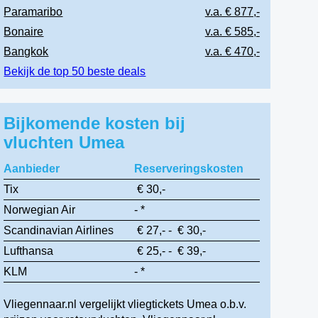
Paramaribo
v.a. € 877,-
Bonaire
v.a. € 585,-
Bangkok
v.a. € 470,-
Bekijk de top 50 beste deals
Bijkomende kosten bij
vluchten Umea
Aanbieder
Reserveringskosten
Tix
€ 30,-
Norwegian Air
- *
Scandinavian Airlines
€ 27,- - € 30,-
Lufthansa
€ 25,- - € 39,-
KLM
- *
Vliegennaar.nl vergelijkt vliegtickets Umea o.b.v.