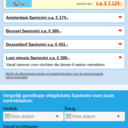
v.a. € 1,124,-
aanbevolen
Amsterdam Santorini v.a. € 174,-
Brussel Santorini v.a. € 300,-
Dusseldorf Santorini v.a. € 431,-
Last minute Santorini v.a. € 300,-
Vanaf tarieven voor vluchten die binnen 6 weken vertrekken
Bekijk de bijkomende kosten en boekingskosten van de bovenstaande
reisorganisaties
Vergelijk goedkope vliegtickets Santorini voor jouw
vertrekdatum:
Vertrek
Terug
Vanaf luchthaven