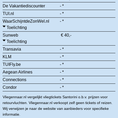
De Vakantiediscounter
- *
TUI.nl
- *
WaarSchijntdeZonWel.nl
- *
Toelichting
Sunweb
€ 40,-
Toelichting
Transavia
- *
KLM
- *
TUIFly.be
- *
Aegean Airlines
- *
Connections
- *
Condor
- *
Vliegennaar.nl vergelijkt vliegtickets Santorini o.b.v. prijzen voor
retourvluchten. Vliegennaar.nl verkoopt zelf geen tickets of reizen.
Wij verwijzen je naar de website van aanbieders voor specifieke
informatie.