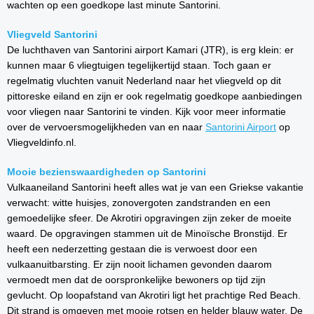
wachten op een goedkope last minute Santorini.
Vliegveld Santorini
De luchthaven van Santorini airport Kamari (JTR), is erg klein: er
kunnen maar 6 vliegtuigen tegelijkertijd staan. Toch gaan er
regelmatig vluchten vanuit Nederland naar het vliegveld op dit
pittoreske eiland en zijn er ook regelmatig goedkope aanbiedingen
voor vliegen naar Santorini te vinden. Kijk voor meer informatie
over de vervoersmogelijkheden van en naar
Santorini Airport
op
Vliegveldinfo.nl.
Mooie bezienswaardigheden op Santorini
Vulkaaneiland Santorini heeft alles wat je van een Griekse vakantie
verwacht: witte huisjes, zonovergoten zandstranden en een
gemoedelijke sfeer. De Akrotiri opgravingen zijn zeker de moeite
waard. De opgravingen stammen uit de Minoïsche Bronstijd. Er
heeft een nederzetting gestaan die is verwoest door een
vulkaanuitbarsting. Er zijn nooit lichamen gevonden daarom
vermoedt men dat de oorspronkelijke bewoners op tijd zijn
gevlucht. Op loopafstand van Akrotiri ligt het prachtige Red Beach.
Dit strand is omgeven met mooie rotsen en helder blauw water. De