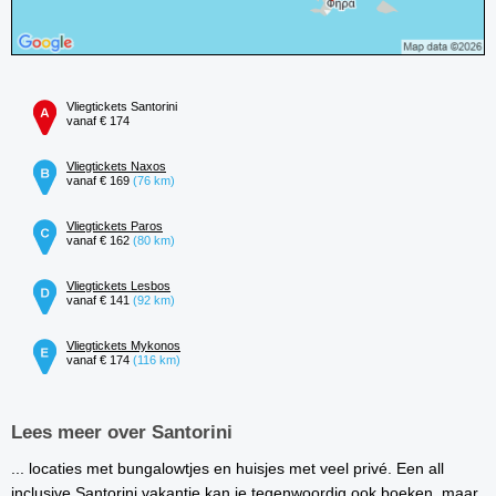
Vliegtickets Santorini
vanaf € 174
Vliegtickets Naxos
vanaf € 169
(76 km)
Vliegtickets Paros
vanaf € 162
(80 km)
Vliegtickets Lesbos
vanaf € 141
(92 km)
Vliegtickets Mykonos
vanaf € 174
(116 km)
Lees meer over Santorini
... locaties met bungalowtjes en huisjes met veel privé. Een all
inclusive Santorini vakantie kan je tegenwoordig ook boeken, maar