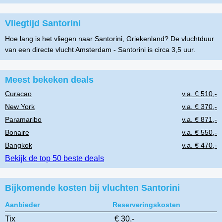
Vliegtijd Santorini
Hoe lang is het vliegen naar Santorini, Griekenland? De vluchtduur
van een directe vlucht Amsterdam - Santorini is circa 3,5 uur.
Meest bekeken deals
Curacao
v.a. € 510,-
New York
v.a. € 370,-
Paramaribo
v.a. € 871,-
Bonaire
v.a. € 550,-
Bangkok
v.a. € 470,-
Bekijk de top 50 beste deals
Bijkomende kosten bij vluchten Santorini
Aanbieder
Reserveringskosten
Tix
€ 30,-