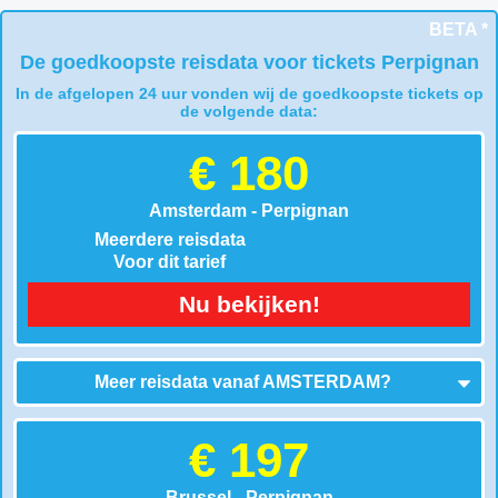
BETA *
De goedkoopste reisdata voor tickets Perpignan
In de afgelopen 24 uur vonden wij de goedkoopste tickets op
de volgende data:
€ 180
Amsterdam - Perpignan
Meerdere reisdata
Voor dit tarief
Nu bekijken!
Meer reisdata vanaf
AMSTERDAM
?
€ 197
Brussel - Perpignan