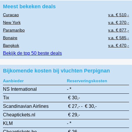
Meest bekeken deals
Curacao
v.a. € 510,-
New York
v.a. € 370,-
Paramaribo
v.a. € 877,-
Bonaire
v.a. € 585,-
Bangkok
v.a. € 470,-
Bekijk de top 50 beste deals
Bijkomende kosten bij vluchten Perpignan
Aanbieder
Reserveringskosten
NS International
- *
Tix
€ 30,-
Scandinavian Airlines
€ 27,- - € 30,-
Cheaptickets.nl
€ 29,-
KLM
- *
Cheaptickets.be
€ 26,-