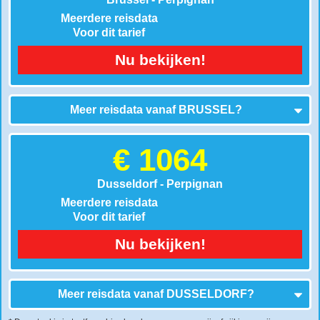
Meerdere reisdata
Voor dit tarief
Nu bekijken!
Meer reisdata vanaf
BRUSSEL
?
€ 1064
Dusseldorf - Perpignan
Meerdere reisdata
Voor dit tarief
Nu bekijken!
Meer reisdata vanaf
DUSSELDORF
?