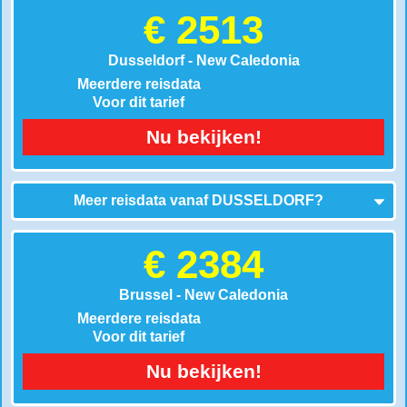
€ 2513
Dusseldorf - New Caledonia
Meerdere reisdata
Voor dit tarief
Nu bekijken!
Meer reisdata vanaf
DUSSELDORF
?
€ 2384
Brussel - New Caledonia
Meerdere reisdata
Voor dit tarief
Nu bekijken!