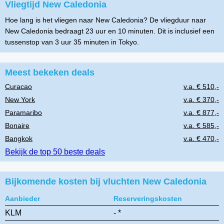
Vliegtijd New Caledonia
Hoe lang is het vliegen naar New Caledonia? De vliegduur naar
New Caledonia bedraagt 23 uur en 10 minuten. Dit is inclusief een
tussenstop van 3 uur 35 minuten in Tokyo.
Meest bekeken deals
Curacao
v.a. € 510,-
New York
v.a. € 370,-
Paramaribo
v.a. € 877,-
Bonaire
v.a. € 585,-
Bangkok
v.a. € 470,-
Bekijk de top 50 beste deals
Bijkomende kosten bij vluchten New Caledonia
Aanbieder
Reserveringskosten
KLM
- *