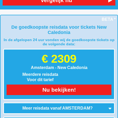
Vergelijk nu
BETA *
De goedkoopste reisdata voor tickets New
Caledonia
In de afgelopen 24 uur vonden wij de goedkoopste tickets op
de volgende data:
€ 2309
Amsterdam - New Caledonia
Meerdere reisdata
Voor dit tarief
Nu bekijken!
Meer reisdata vanaf
AMSTERDAM
?