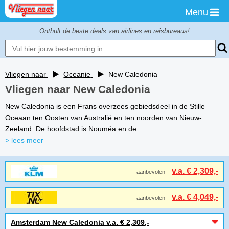
Menu
Onthult de beste deals van airlines en reisbureaus!
Vliegen naar
Oceanie
New Caledonia
Vliegen naar New Caledonia
New Caledonia is een Frans overzees gebiedsdeel in de Stille
Oceaan ten Oosten van Australië en ten noorden van Nieuw-
Zeeland. De hoofdstad is Nouméa en de...
> lees meer
v.a. € 2,309,-
aanbevolen
v.a. € 4,049,-
aanbevolen
Amsterdam New Caledonia v.a. € 2,309,-