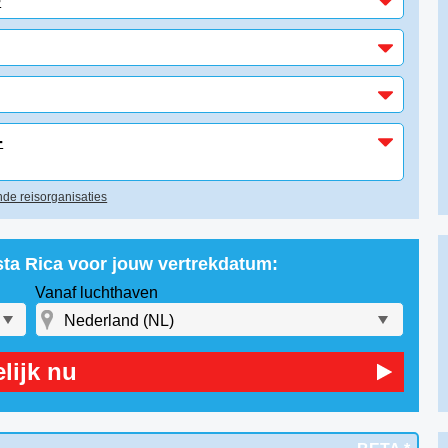
-
-
de reisorganisaties
sta Rica voor jouw vertrekdatum:
Vanaf luchthaven
lijk nu