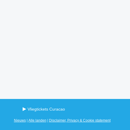
Vliegtickets Curacao
Nieuws
|
Alle landen
|
Disclaimer, Privacy & Cookie statement