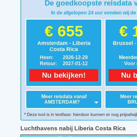
De goedkoopste reisdata v
In de afgelopen 24 uur vonden wij de
€ 655
€ 
Amsterdam - Liberia
Brussel -
Costa Rica
Heen:
2026-12-29
Meerder
Retour:
2027-01-12
Voor d
Nu bekijken!
Nu b
Meer reisdata vanaf
Meer re
AMSTERDAM
?
BR
* Deze tool is in testfase: hierdoor kunnen er nog prijsafwij
Luchthavens nabij Liberia Costa Rica