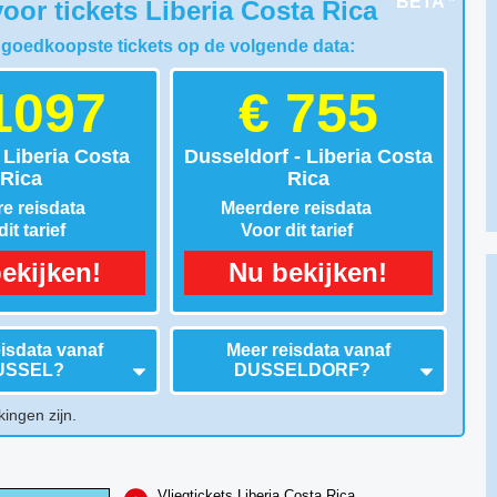
BETA *
oor tickets Liberia Costa Rica
 goedkoopste tickets op de volgende data:
1097
€ 755
 Liberia Costa
Dusseldorf - Liberia Costa
Rica
Rica
e reisdata
Meerdere reisdata
it tarief
Voor dit tarief
ekijken!
Nu bekijken!
isdata vanaf
Meer reisdata vanaf
USSEL
?
DUSSELDORF
?
kingen zijn.
Vliegtickets Liberia Costa Rica