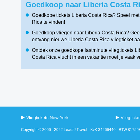
Goedkoop naar Liberia Costa Ri
Goedkope tickets Liberia Costa Rica? Speel met
Rica te vinden!
Goedkoop vliegen naar Liberia Costa Rica? Geef 
ontvang nieuwe Liberia Costa Rica vliegticket a
Ontdek onze goedkope lastminute vliegtickets Lib
Costa Rica vlucht in een vakantie moet je vaak 
Vliegtickets New York
Vliegtick
Copyright © 2006 - 2022 Leads2Travel · KvK 34266440 · BTW 8175