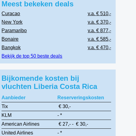
Meest bekeken deals
Curacao
v.a. € 510,-
New York
v.a. € 370,-
Paramaribo
v.a. € 877,-
Bonaire
v.a. € 585,-
Bangkok
v.a. € 470,-
Bekijk de top 50 beste deals
Bijkomende kosten bij
vluchten Liberia Costa Rica
Aanbieder
Reserveringskosten
Tix
€ 30,-
KLM
- *
American Airlines
€ 27,- - € 30,-
United Airlines
- *