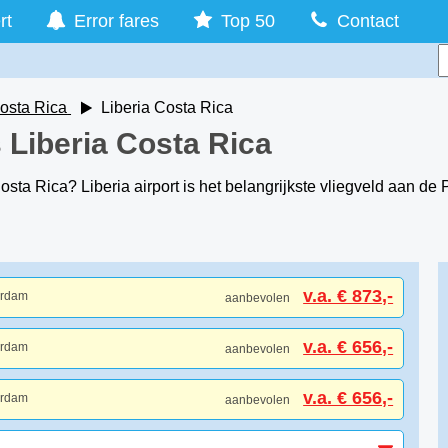
rt
Error fares
Top 50
Contact
osta Rica
Liberia Costa Rica
s Liberia Costa Rica
sta Rica? Liberia airport is het belangrijkste vliegveld aan de 
v.a. € 873,-
erdam
aanbevolen
v.a. € 656,-
erdam
aanbevolen
v.a. € 656,-
erdam
aanbevolen