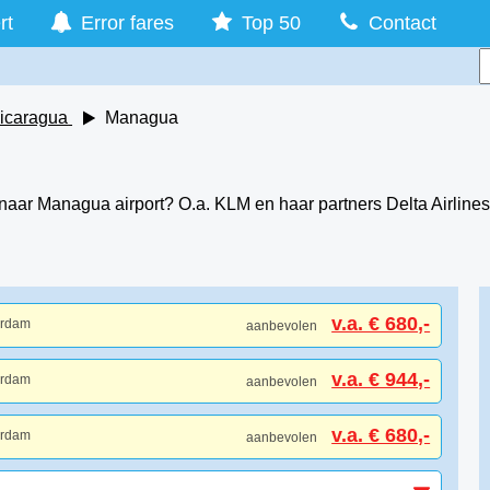
rt
Error fares
Top 50
Contact
icaragua
Managua
 naar Managua airport? O.a. KLM en haar partners Delta Airlin
v.a. € 680,-
erdam
aanbevolen
v.a. € 944,-
erdam
aanbevolen
v.a. € 680,-
erdam
aanbevolen