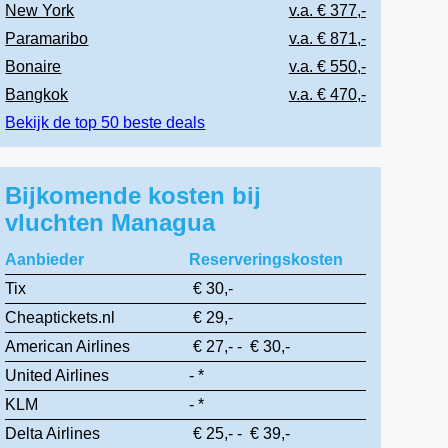
New York
v.a. € 377,-
Paramaribo
v.a. € 871,-
Bonaire
v.a. € 550,-
Bangkok
v.a. € 470,-
Bekijk de top 50 beste deals
Bijkomende kosten bij
vluchten Managua
Aanbieder
Reserveringskosten
Tix
€ 30,-
Cheaptickets.nl
€ 29,-
American Airlines
€ 27,- - € 30,-
United Airlines
- *
KLM
- *
Delta Airlines
€ 25,- - € 39,-