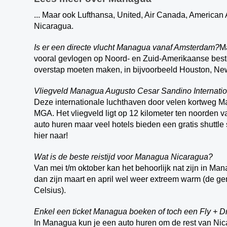
... Maar ook Lufthansa, United, Air Canada, American 
Nicaragua.
Is er een directe vlucht Managua vanaf Amsterdam?
Ma
vooral gevlogen op Noord- en Zuid-Amerikaanse bes
overstap moeten maken, in bijvoorbeeld Houston, New
Vliegveld Managua Augusto Cesar Sandino Internation
Deze internationale luchthaven door velen kortweg Ma
MGA. Het vliegveld ligt op 12 kilometer ten noorden v
auto huren maar veel hotels bieden een gratis shuttl
hier naar!
Wat is de beste reistijd voor Managua Nicaragua?
Van mei t/m oktober kan het behoorlijk nat zijn in Man
dan zijn maart en april wel weer extreem warm (de ge
Celsius).
Enkel een ticket Managua boeken of toch een Fly + D
In Managua kun je een auto huren om de rest van Nica