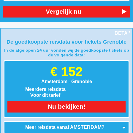
Vergelijk nu
BETA *
De goedkoopste reisdata voor tickets Grenoble
In de afgelopen 24 uur vonden wij de goedkoopste tickets op
de volgende data:
€ 152
Amsterdam - Grenoble
Meerdere reisdata
Voor dit tarief
Nu bekijken!
Meer reisdata vanaf
AMSTERDAM
?