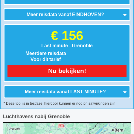
Meer reisdata vanaf
EINDHOVEN
?
€ 156
Last minute - Grenoble
Meerdere reisdata
Voor dit tarief
Nu bekijken!
Meer reisdata vanaf
LAST MINUTE
?
* Deze tool is in testfase: hierdoor kunnen er nog prijsafwijkingen zijn.
Luchthavens nabij Grenoble