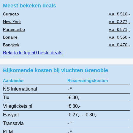
Meest bekeken deals
Curacao
v.a. € 510,-
New York
v.a. € 377,-
Paramaribo
v.a. € 871,-
Bonaire
v.a. € 550,-
Bangkok
v.a. € 470,-
Bekijk de top 50 beste deals
Bijkomende kosten bij vluchten Grenoble
Aanbieder
Reserveringskosten
NS International
- *
Tix
€ 30,-
Vliegtickets.nl
€ 30,-
Easyjet
€ 27,- - € 30,-
Transavia
- *
KLM
- *