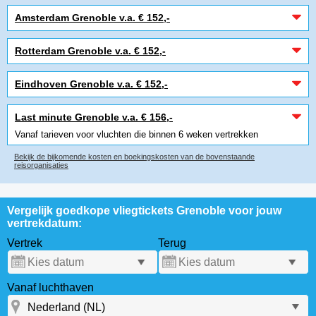
Amsterdam Grenoble v.a. € 152,-
Rotterdam Grenoble v.a. € 152,-
Eindhoven Grenoble v.a. € 152,-
Last minute Grenoble v.a. € 156,-
Vanaf tarieven voor vluchten die binnen 6 weken vertrekken
Bekijk de bijkomende kosten en boekingskosten van de bovenstaande
reisorganisaties
Vergelijk goedkope vliegtickets Grenoble voor jouw
vertrekdatum:
Vertrek
Terug
Vanaf luchthaven