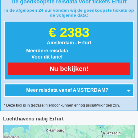
De goedkoopste reisdata voor tickets Erfurt
In de afgelopen 24 uur vonden wij de goedkoopste tickets op
de volgende data:
€ 2383
Amsterdam - Erfurt
Meerdere reisdata
Voor dit tarief
Nu bekijken!
Meer reisdata vanaf
AMSTERDAM
?
* Deze tool is in testfase: hierdoor kunnen er nog prijsafwijkingen zijn.
Luchthavens nabij Erfurt