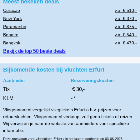
Meest bekeken deals
Curacao
v.a. € 510,-
New York
v.a. € 370,-
Paramaribo
v.a. € 875,-
Bonaire
v.a. € 540,-
Bangkok
v.a. € 470,-
Bekijk de top 50 beste deals
Bijkomende kosten bij vluchten Erfurt
Aanbieder
Reserveringskosten
Tix
€ 30,-
KLM
- *
Vliegennaar.nl vergelijkt vliegtickets Erfurt o.b.v. prijzen voor
retourvluchten. Vliegennaar.nl verkoopt zelf geen tickets of reizen.
Wij verwijzen je naar de website van aanbieders voor specifieke
informatie.
Deze toeslagen voor vliegtickets Erfurt zijn het laatste gecheckt op 03-06-2026