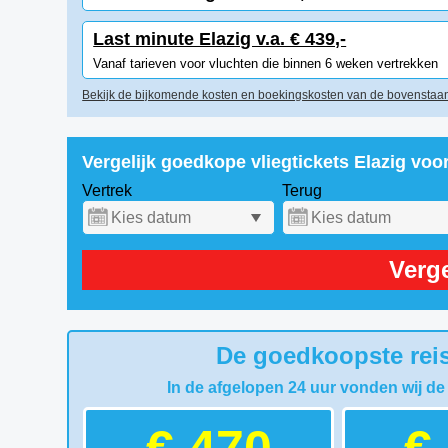
Last minute Elazig v.a. € 439,-
Vanaf tarieven voor vluchten die binnen 6 weken vertrekken
Bekijk de bijkomende kosten en boekingskosten van de bovenstaan
Vergelijk goedkope vliegtickets Elazig voo
Vertrek
Terug
Verge
De goedkoopste reis
In de afgelopen 24 uur vonden wij de