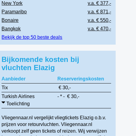
New York
v.a. € 377,-
Paramaribo
v.a. € 871,-
Bonaire
v.a. € 550,-
Bangkok
v.a. € 470,-
Bekijk de top 50 beste deals
Bijkomende kosten bij
vluchten Elazig
Aanbieder
Reserveringskosten
Tix
€ 30,-
Turkish Airlines
- * - € 30,-
Toelichting
Vliegennaar.nl vergelijkt vliegtickets Elazig o.b.v.
prijzen voor retourvluchten. Vliegennaar.nl
verkoopt zelf geen tickets of reizen. Wij verwijzen