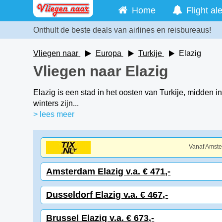
Home
Flight ale
Onthult de beste deals van airlines en reisbureaus!
Vliegen naar
Europa
Turkije
Elazig
Vliegen naar Elazig
Elazig is een stad in het oosten van Turkije, midden 
winters zijn...
> lees meer
Vanaf Amst
Amsterdam Elazig v.a. € 471,-
Dusseldorf Elazig v.a. € 467,-
Brussel Elazig v.a. € 673,-