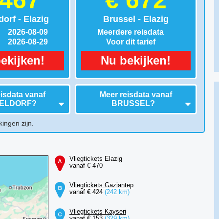
 467
€ 672
orf - Elazig
Brussel - Elazig
2026-08-09
Meerdere reisdata
2026-08-29
Voor dit tarief
ekijken!
Nu bekijken!
isdata vanaf
Meer reisdata vanaf
ELDORF
?
BRUSSEL
?
kingen zijn.
Vliegtickets Elazig
vanaf € 470
Vliegtickets Gaziantep
vanaf € 424
(242 km)
Vliegtickets Kayseri
vanaf € 153
(329 km)