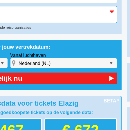
de reisorganisaties
r jouw vertrekdatum:
Vanaf luchthaven
lijk nu
BETA *
data voor tickets Elazig
 goedkoopste tickets op de volgende data: