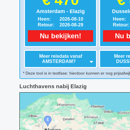
€ 470
€
Amsterdam - Elazig
Dusseld
Heen:
2026-08-10
Heen:
Retour:
2026-08-29
Retour:
Nu bekijken!
Nu b
Meer reisdata vanaf
Meer re
AMSTERDAM
?
DUSS
* Deze tool is in testfase: hierdoor kunnen er nog prijsafwij
Luchthavens nabij Elazig