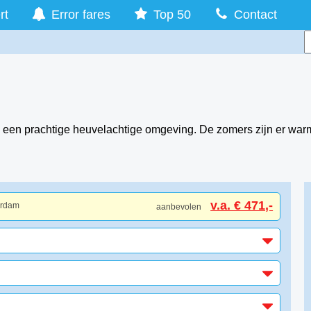
rt
Error fares
Top 50
Contact
in een prachtige heuvelachtige omgeving. De zomers zijn er warm
v.a. € 471,-
erdam
aanbevolen