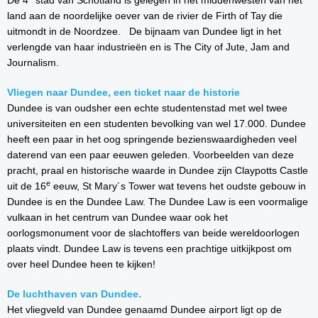
De 4
stad van Schotland is gelegen in het middenwesten van het
land aan de noordelijke oever van de rivier de Firth of Tay die
uitmondt in de Noordzee. De bijnaam van Dundee ligt in het
verlengde van haar industrieën en is The City of Jute, Jam and
Journalism.
Vliegen naar Dundee, een ticket naar de historie
Dundee is van oudsher een echte studentenstad met wel twee
universiteiten en een studenten bevolking van wel 17.000. Dundee
heeft een paar in het oog springende bezienswaardigheden veel
daterend van een paar eeuwen geleden. Voorbeelden van deze
pracht, praal en historische waarde in Dundee zijn Claypotts Castle
e
uit de 16
eeuw, St Mary´s Tower wat tevens het oudste gebouw in
Dundee is en the Dundee Law. The Dundee Law is een voormalige
vulkaan in het centrum van Dundee waar ook het
oorlogsmonument voor de slachtoffers van beide wereldoorlogen
plaats vindt. Dundee Law is tevens een prachtige uitkijkpost om
over heel Dundee heen te kijken!
De luchthaven van Dundee.
Het vliegveld van Dundee genaamd Dundee airport ligt op de