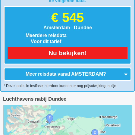
de volgende data:
€ 545
Amsterdam - Dundee
Meerdere reisdata
Voor dit tarief
Nu bekijken!
Meer reisdata vanaf
AMSTERDAM
?
* Deze tool is in testfase: hierdoor kunnen er nog prijsafwijkingen zijn.
Luchthavens nabij Dundee