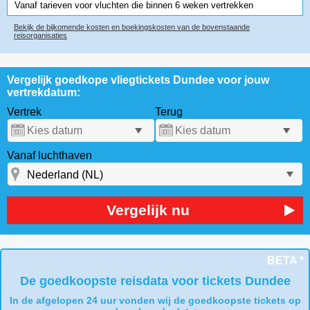
Vanaf tarieven voor vluchten die binnen 6 weken vertrekken
Bekijk de bijkomende kosten en boekingskosten van de bovenstaande
reisorganisaties
Vergelijk goedkope vliegtickets Dundee voor jouw
vertrekdatum:
Vertrek
Terug
Vanaf luchthaven
Vergelijk nu
BETA *
De goedkoopste reisdata voor tickets Dundee
In de afgelopen 24 uur vonden wij de goedkoopste tickets op