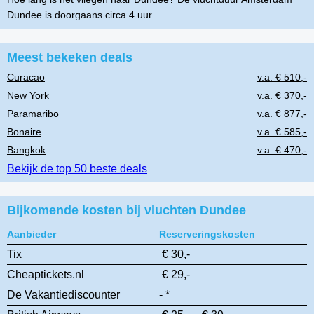
Dundee is doorgaans circa 4 uur.
Meest bekeken deals
Curacao
v.a. € 510,-
New York
v.a. € 370,-
Paramaribo
v.a. € 877,-
Bonaire
v.a. € 585,-
Bangkok
v.a. € 470,-
Bekijk de top 50 beste deals
Bijkomende kosten bij vluchten Dundee
Aanbieder
Reserveringskosten
Tix
€ 30,-
Cheaptickets.nl
€ 29,-
De Vakantiediscounter
- *