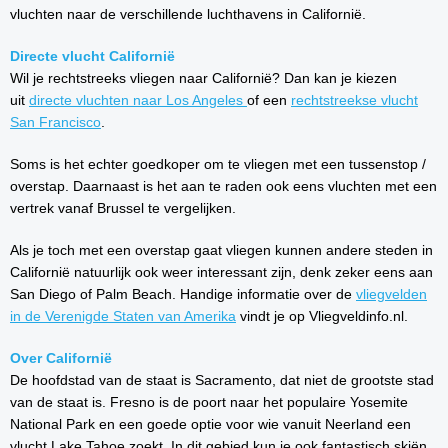
vluchten naar de verschillende luchthavens in Californië.
Directe vlucht Californië
Wil je rechtstreeks vliegen naar Californië? Dan kan je kiezen
uit
directe vluchten naar Los Angeles
of een
rechtstreekse vlucht
San Francisco
.
Soms is het echter goedkoper om te vliegen met een tussenstop /
overstap. Daarnaast is het aan te raden ook eens vluchten met een
vertrek vanaf Brussel te vergelijken.
Als je toch met een overstap gaat vliegen kunnen andere steden in
Californië natuurlijk ook weer interessant zijn, denk zeker eens aan
San Diego of Palm Beach. Handige informatie over de
vliegvelden
in de Verenigde Staten van Amerika
vindt je op Vliegveldinfo.nl.
Over Californië
De hoofdstad van de staat is Sacramento, dat niet de grootste stad
van de staat is. Fresno is de poort naar het populaire Yosemite
National Park en een goede optie voor wie vanuit Neerland een
vlucht Lake Tahoe zoekt. In dit gebied kun je ook fantastisch skiën