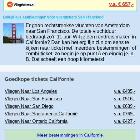
v.a. € 657,-
Om je aan te melden voor een Flight-Alert voor
Bekijk alle aanbiedingen voor vliegtickets San Francisco
Voorwaarden VliegenNaar.nl
Er gaan rechtstreekse vluchten van Amsterdam
naar San Francisco. De totale vluchtduur
bedraagt zo'n 11 uur. Wil je een rondreis maken in
Californie? Dan kan het erg fijn zijn om eens te
kijken naar ticket met 'meerdere bestemmingen' of
combi-ticket, zo begin je op punt A en eindig je in
B. Dat scheelt een hoop kilometers!
Goedkope tickets Californie
Vliegen Naar Los Angeles
v.a. €495,-
Vliegen Naar San Francisco
v.a. €516,-
Vliegen Naar San Diego
v.a. €639,-
Vliegen Naar Sacramento Californië
v.a. €769,-
Vliegen Naar Ontario California
v.a. €427,-
Meer bestemmingen in Californie