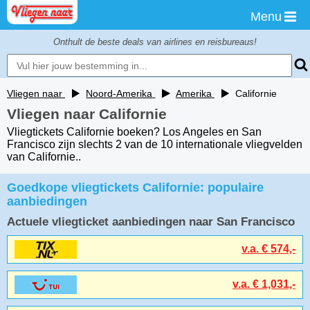
Menu
Onthult de beste deals van airlines en reisbureaus!
Vliegen naar
Noord-Amerika
Amerika
Californie
De beste
Vliegen naar Californie
als 1e ontvangen?
Vliegtickets Californie boeken? Los Angeles en San
Francisco zijn slechts 2 van de 10 internationale vliegvelden
van Californie..
Stuur mij een Flight-alert
als er een aanbieding naar
Goedkope vliegtickets Californie: populaire
Californie
aanbiedingen
is onder
€ 400
Actuele vliegticket aanbiedingen naar San Francisco
v.a. € 574,-
v.a. € 1,031,-
Nu Aanmelden!