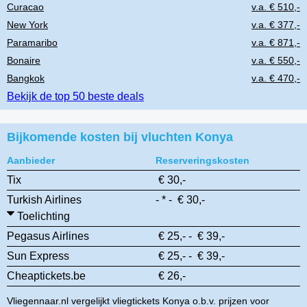
Curacao
v.a. € 510,-
New York
v.a. € 377,-
Paramaribo
v.a. € 871,-
Bonaire
v.a. € 550,-
Bangkok
v.a. € 470,-
Bekijk de top 50 beste deals
Bijkomende kosten bij vluchten Konya
Aanbieder
Reserveringskosten
Tix
€ 30,-
Turkish Airlines
- * - € 30,-
Toelichting
Pegasus Airlines
€ 25,- - € 39,-
Sun Express
€ 25,- - € 39,-
Cheaptickets.be
€ 26,-
Vliegennaar.nl vergelijkt vliegtickets Konya o.b.v. prijzen voor