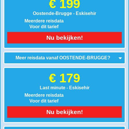
€ 199
Oostende-Brugge - Eskisehir
Meerdere reisdata
Voor dit tarief
Nu bekijken!
Meer reisdata vanaf
OOSTENDE-BRUGGE
?
€ 179
Last minute - Eskisehir
Meerdere reisdata
Voor dit tarief
Nu bekijken!