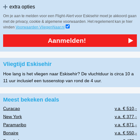
extra opties
Om je aan te melden voor een Flight-Alert voor Eskisehir moet je akkoord gaan
met de privacy, cookie & algemene voorwaarden. Het regelement kan je hier
vinden
Voorwaarden VliegenNaar.nl
Aanmelden!
Vliegtijd Eskisehir
Hoe lang is het vliegen naar Eskisehir? De vluchtduur is circa 10 a
11 uur inclusief een tussenstop van rond de 4 uur.
Meest bekeken deals
Curacao
v.a. € 510,-
New York
v.a. € 377,-
Paramaribo
v.a. € 871,-
Bonaire
v.a. € 550,-