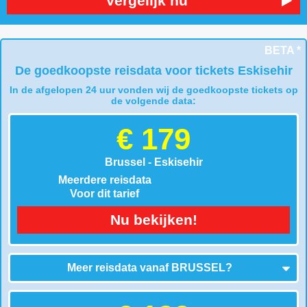
Vergelijk nu
BETA *
De goedkoopste reisdata voor tickets Eskisehir
In de afgelopen 24 uur vonden wij de goedkoopste tickets op
de volgende data:
€ 179
Brussel - Eskisehir
Meerdere reisdata
Voor dit tarief
Nu bekijken!
Meer reisdata vanaf
BRUSSEL
?