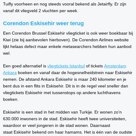
Tuifly voorheen en nog steeds vooral bekend als Jetairfly. Er zijn
vanaf dit vliegveld 2 vluchten per week.
Corendon Eskisehir weer terug
Een Corendon Brussel Eskisehir vliegticket is ook weer boekbaar bij
Kiwi (zie bij aanbevolen hierboven). De Corendon Airlines website
lijkt helaas defect maar enkele metasearchers hebben hun aanbod
wel.
Een goed alternatief is
vliegtickets Istanbul
of tickets
Amsterdam
Ankara
boeken en vanaf daar de hogesnelheidstrein naar Eskisehir
nemen. De afstand Ankara Eskisehir is maar 240 kilometer en je
bent dus in een flits in Eskisehir. Dit is in de regel veel sneller dan
vliegtickets Eskisehir met tussenstops op andere luchthavens
boeken.
Eskisehir is een stad in het midden van Turkije. Er wonen zo'n
630.000 inwoners in de stad. Eskisehir heeft twee universiteiten,
waardoor er veel jongeren in de stad wonen. Daarnaast
staat Eskisehir bekend om haar hamams. Het is één van de oudste