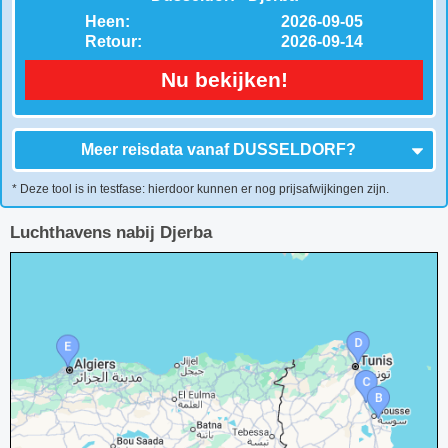
Heen:
2026-09-05
Retour:
2026-09-14
Nu bekijken!
Meer reisdata vanaf
DUSSELDORF
?
* Deze tool is in testfase: hierdoor kunnen er nog prijsafwijkingen zijn.
Luchthavens nabij Djerba