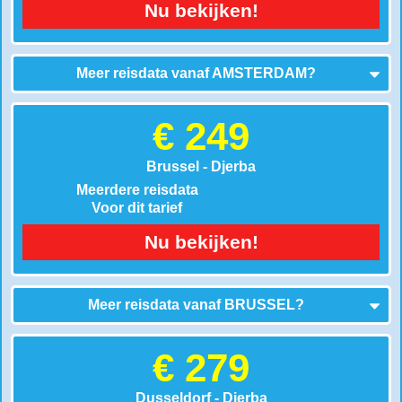
Nu bekijken!
Meer reisdata vanaf
AMSTERDAM
?
€ 249
Brussel - Djerba
Meerdere reisdata
Voor dit tarief
Nu bekijken!
Meer reisdata vanaf
BRUSSEL
?
€ 279
Dusseldorf - Djerba