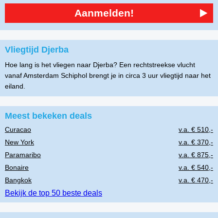
Aanmelden!
Vliegtijd Djerba
Hoe lang is het vliegen naar Djerba? Een rechtstreekse vlucht
vanaf Amsterdam Schiphol brengt je in circa 3 uur vliegtijd naar het
eiland.
Meest bekeken deals
Curacao
v.a. € 510,-
New York
v.a. € 370,-
Paramaribo
v.a. € 875,-
Bonaire
v.a. € 540,-
Bangkok
v.a. € 470,-
Bekijk de top 50 beste deals