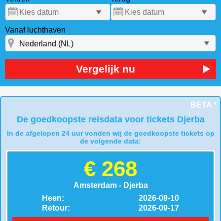
Vanaf luchthaven
Vergelijk nu
BETA *
De goedkoopste reisdata voor tickets Djerba
In de afgelopen 24 uur vonden wij de goedkoopste tickets op
de volgende data:
€ 268
Amsterdam - Djerba
Heen:
2026-09-10
Retour:
2026-09-17