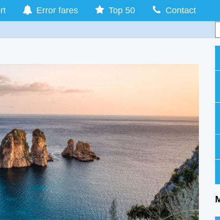
rt
Error fares
Top 50
Contact