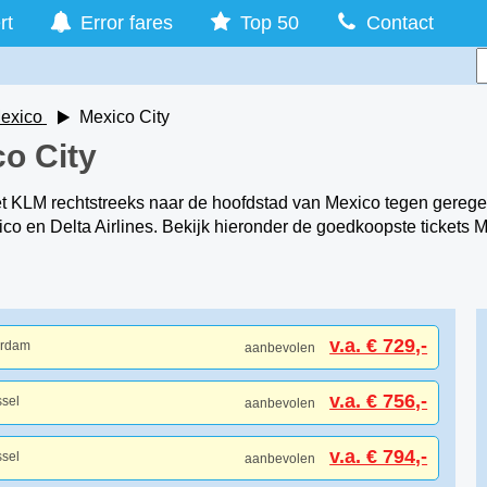
rt
Error fares
Top 50
Contact
exico
Mexico City
co City
et KLM rechtstreeks naar de hoofdstad van Mexico tegen gerege
ico en Delta Airlines. Bekijk hieronder de goedkoopste tickets
v.a. € 729,-
erdam
aanbevolen
v.a. € 756,-
ssel
aanbevolen
v.a. € 794,-
ssel
aanbevolen