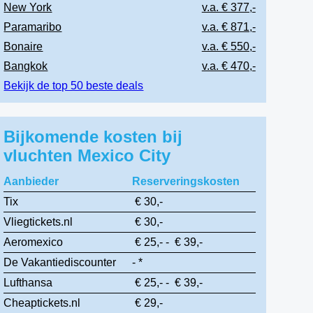
New York
v.a. € 377,-
Paramaribo
v.a. € 871,-
Bonaire
v.a. € 550,-
Bangkok
v.a. € 470,-
Bekijk de top 50 beste deals
Bijkomende kosten bij
vluchten Mexico City
Aanbieder
Reserveringskosten
Tix
€ 30,-
Vliegtickets.nl
€ 30,-
Aeromexico
€ 25,- - € 39,-
De Vakantiediscounter
- *
Lufthansa
€ 25,- - € 39,-
Cheaptickets.nl
€ 29,-